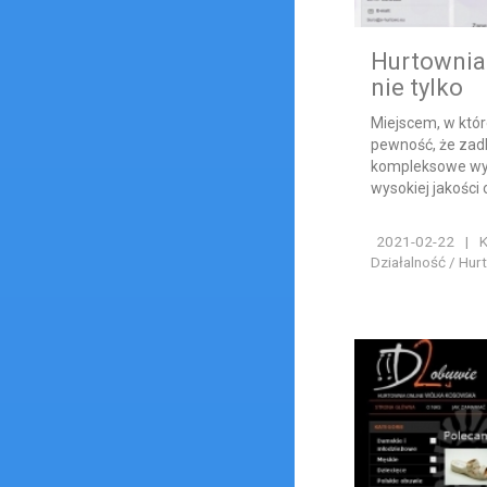
Hurtownia 
nie tylko
Miejscem, w któ
pewność, że za
kompleksowe wyp
wysokiej jakości 
2021-02-22
|
K
Działalność / Hur