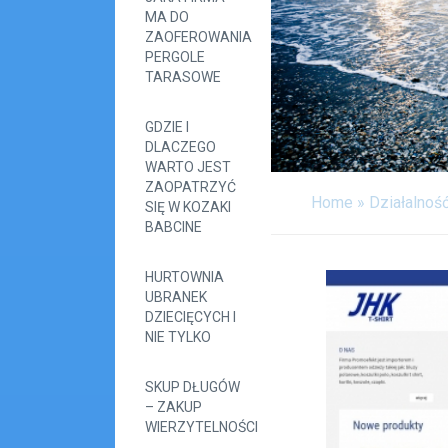
MA DO
ZAOFEROWANIA
PERGOLE
TARASOWE
GDZIE I
DLACZEGO
WARTO JEST
ZAOPATRZYĆ
Home
»
Działalnoś
SIĘ W KOZAKI
BABCINE
HURTOWNIA
UBRANEK
DZIECIĘCYCH I
NIE TYLKO
SKUP DŁUGÓW
– ZAKUP
WIERZYTELNOŚCI