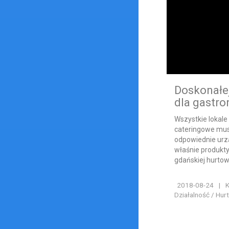
Doskonałej
dla gastro
Wszystkie lokale
cateringowe mu
odpowiednie urzą
właśnie produkty
gdańskiej hurtown
2018-08-24
|
K
Działalność / Hur