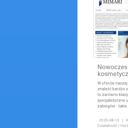
Nowoczes
kosmetyc
W ofercie nasze
znaleźć bardzo 
to zarówno klasy
specjalistyczne 
zabiegów - takie.
2020-08-13
|
K
Działalność / Hur