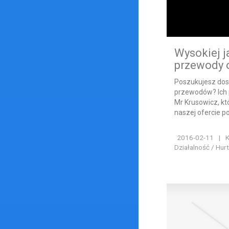
Wysokiej j
przewody 
Poszukujesz dost
przewodów? Ich 
Mr Krusowicz, kt
naszej ofercie poj
2016-02-11
|
K
Działalność / Hur