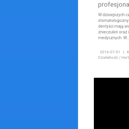
profesjon
W dzisiejszych 
stomatologiczny
dentyści mają wi
znieczuleń oraz
medycznych. W..
2016-07-01
|
K
Działalność / Hur