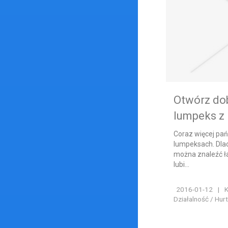
Otwórz do
lumpeks z
Coraz więcej pań
lumpeksach. Dlac
można znaleźć ła
lubi...
2016-01-12
|
K
Działalność / Hur