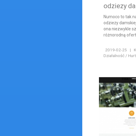
odziezy d
Numoco to tak n
odzieży damskiej
ona niezwykle s
różnorodną ofert
2019-02-25
|
K
Działalność / Hur