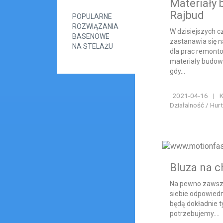
Materiały
Rajbud
POPULARNE
ROZWIĄZANIA
W dzisiejszych c
BASENOWE
zastanawia się n
NA STELAŻU
dla prac remont
materiały budow
gdy...
2021-04-16
|
K
Działalność / Hur
Bluza na c
Na pewno zawsze
siebie odpowiedn
będą dokładnie t
potrzebujemy....