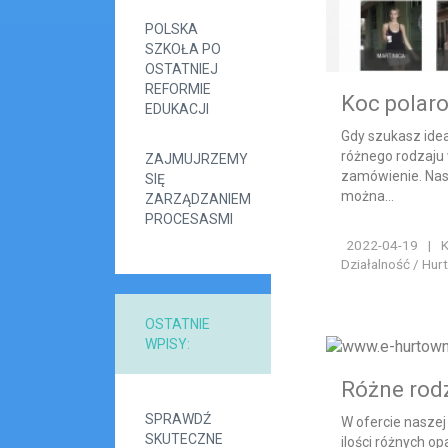
POLSKA
SZKOŁA PO
OSTATNIEJ
REFORMIE
Koc polar
EDUKACJI
Gdy szukasz idea
różnego rodzaju 
ZAJMUJRZEMY
zamówienie. Nas
SIĘ
można...
ZARZĄDZANIEM
PROCESASMI
2022-04-19
|
K
Działalność / Hur
OSTATNIE
WPISY:
Różne rod
SPRAWDŹ
W ofercie nasze
SKUTECZNE
ilości różnych o