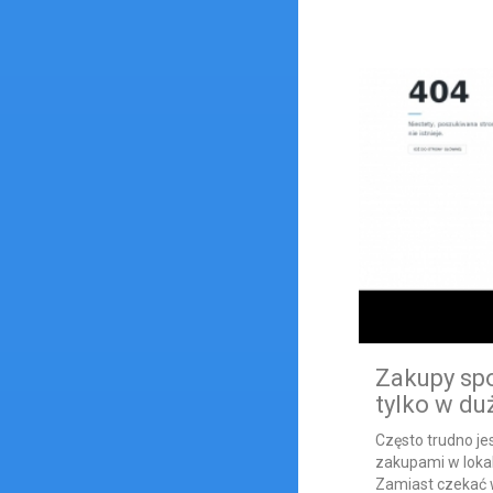
Zakupy spo
tylko w du
Często trudno je
zakupami w loka
Zamiast czekać w