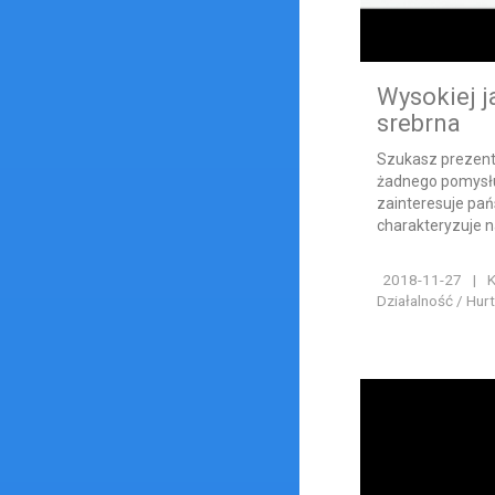
Wysokiej j
srebrna
Szukasz prezentu
żadnego pomysł
zainteresuje pań
charakteryzuje na
2018-11-27
|
K
Działalność / Hur