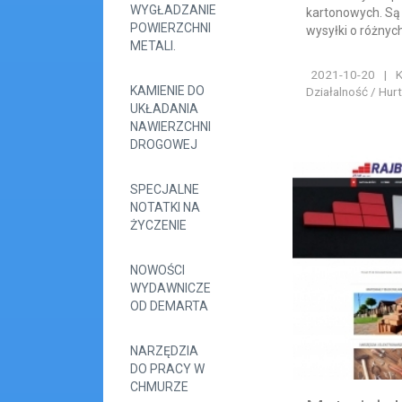
WYGŁADZANIE
kartonowych. Są 
POWIERZCHNI
wysyłki o różnych
METALI.
2021-10-20
|
K
KAMIENIE DO
Działalność / Hur
UKŁADANIA
NAWIERZCHNI
DROGOWEJ
SPECJALNE
NOTATKI NA
ŻYCZENIE
NOWOŚCI
WYDAWNICZE
OD DEMARTA
NARZĘDZIA
DO PRACY W
CHMURZE