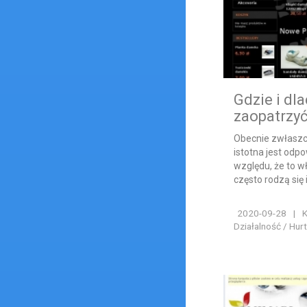
Gdzie i dl
zaopatrzyć
Obecnie zwłaszc
istotna jest odp
względu, że to wł
często rodzą się i
2020-09-28
|
K
Działalność / Hur