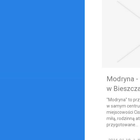
Modryna -
w Bieszcz
"Modryna" to przy
w samym centrum
miejscowości Ci
miłą, rodzinną a
przygotowane...