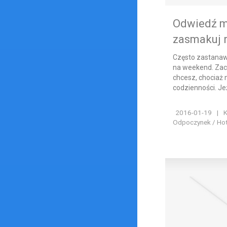
Odwiedź m
zasmakuj r
Często zastanawi
na weekend. Zac
chcesz, chociaż 
codzienności. Jeż
2016-01-19
|
K
Odpoczynek / Hote