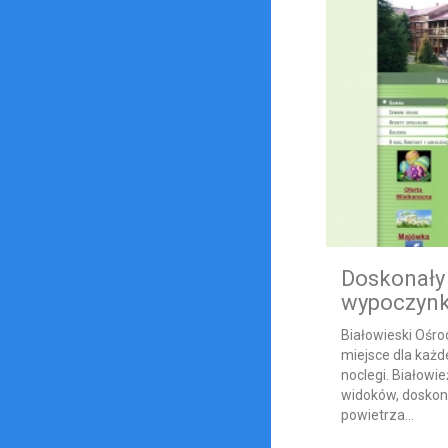
Doskonały
wypoczynk
Białowieski Ośr
miejsce dla każd
noclegi. Białowi
widoków, doskon
powietrza...