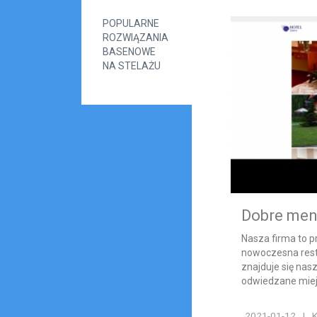
POPULARNE
ROZWIĄZANIA
BASENOWE
NA STELAŻU
Dobre men
Nasza firma to p
nowoczesna resta
znajduje się nasz
odwiedzane miejs
2021-01-12
|
K