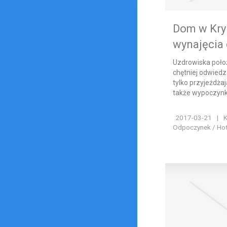
Dom w Kry
wynajęcia 
Uzdrowiska poło
chętniej odwiedz
tylko przyjeżdża
także wypoczynk
2017-03-21
|
K
Odpoczynek / Hote