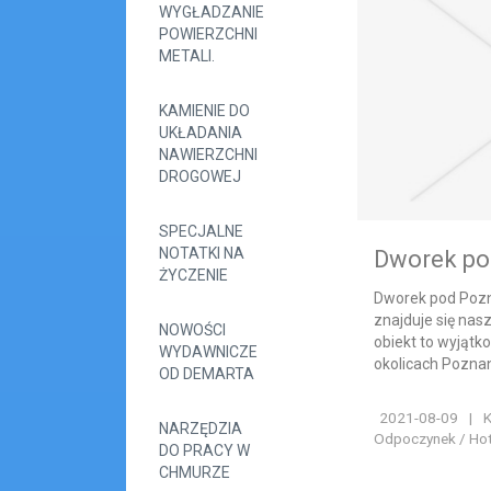
WYGŁADZANIE
POWIERZCHNI
METALI.
KAMIENIE DO
UKŁADANIA
NAWIERZCHNI
DROGOWEJ
SPECJALNE
NOTATKI NA
Dworek po
ŻYCZENIE
Dworek pod Pozna
znajduje się na
NOWOŚCI
obiekt to wyjątk
WYDAWNICZE
okolicach Poznan
OD DEMARTA
2021-08-09
|
K
NARZĘDZIA
Odpoczynek / Hote
DO PRACY W
CHMURZE