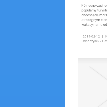
Północno-zachod
popularny turyst
obecnością morz
atrakcyjnym ele
wakacyjnemu odp
2019-02-12
|
K
Odpoczynek / Hote