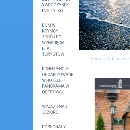
YWPOCZYNEK
I NIE TYLKO
DOM W
KRYNICY
ZDRÓJ DO
WYNAJĘCIA
DLA
TURYSTÓW
Home
»
Odpoczyn
KONFERENCJE
ORGANIZOWANE
W HOTELU
PANORAMA W
OSTROWCU
WYJAZD NAD
JEZIORO
DOSKONAŁY