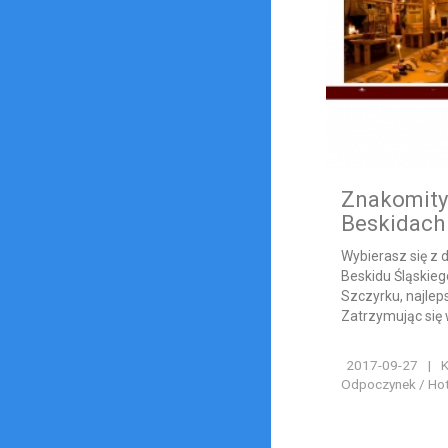
Znakomity
Beskidach
Wybierasz się z
Beskidu Śląskieg
Szczyrku, najlep
Zatrzymując się w
2017-09-27
|
K
Odpoczynek / Hote