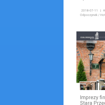
2018-07-11
|
K
Odpoczynek / Hote
Imprezy fi
Stara Przę