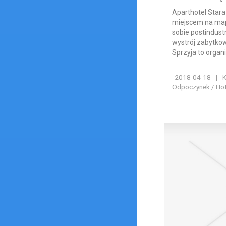
Aparthotel Stara
miejscem na map
sobie postindust
wystrój zabytko
Sprzyja to organiz
2018-04-18
|
K
Odpoczynek / Hote