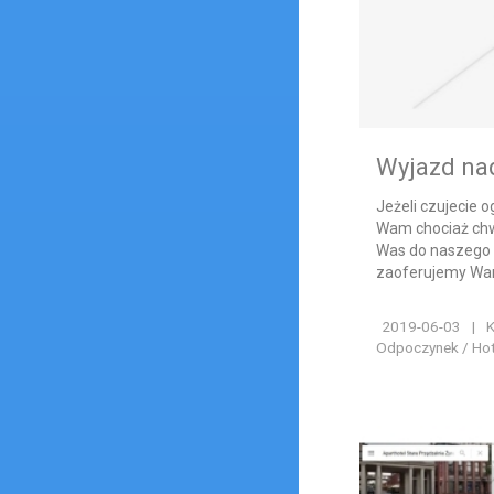
Wyjazd nad
Jeżeli czujecie 
Wam chociaż chw
Was do naszego 
zaoferujemy Wam 
2019-06-03
|
K
Odpoczynek / Hote