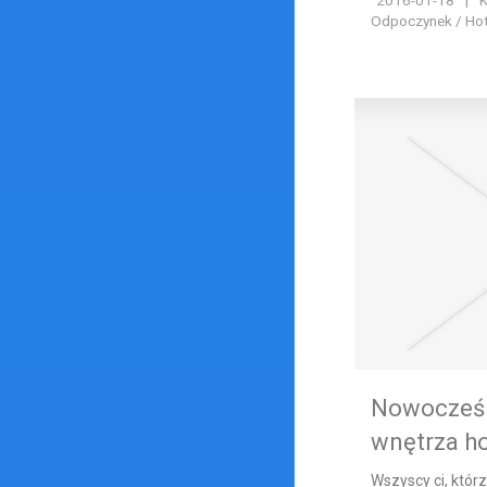
2016-01-18
|
K
Odpoczynek / Hote
Nowocześn
wnętrza h
Wszyscy ci, któr