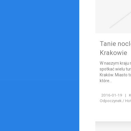
Tanie noc
Krakowie
W naszym kraju 
spotkać wielu tu
Kraków. Miasto to
które...
2016-01-19
|
K
Odpoczynek / Hote