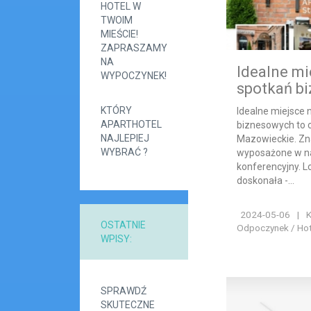
HOTEL W
TWOIM
MIEŚCIE!
ZAPRASZAMY
NA
Idealne mi
WYPOCZYNEK!
spotkań b
KTÓRY
Idealne miejsce 
APARTHOTEL
biznesowych to 
NAJLEPIEJ
Mazowieckie. Zn
WYBRAĆ ?
wyposażone w na
konferencyjny. L
doskonała -...
2024-05-06
|
K
OSTATNIE
Odpoczynek / Hote
WPISY:
SPRAWDŹ
SKUTECZNE