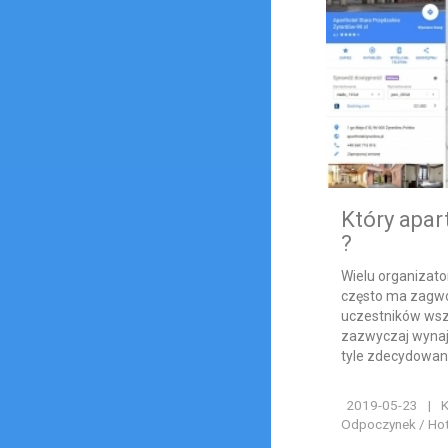
Który apar
?
Wielu organizato
często ma zagwo
uczestników wszy
zazwyczaj wynaje
tyle zdecydowanie
2019-05-23
|
K
Odpoczynek / Hote