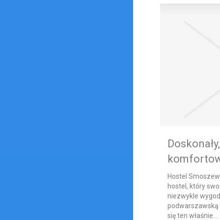
Doskonały,
komfortow
Hostel Smoszews
hostel, który s
niezwykle wygodn
podwarszawską m
się ten właśnie...