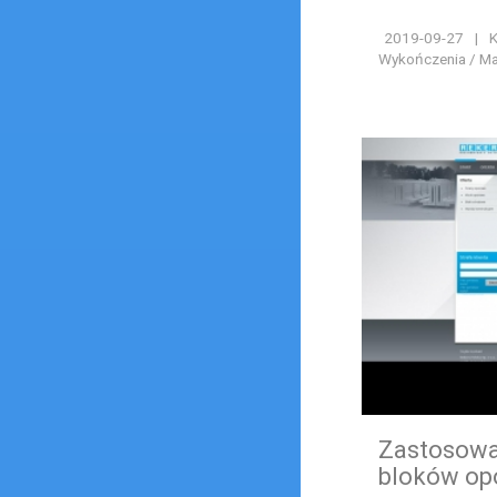
2019-09-27
|
K
Wykończenia / Ma
Zastosowa
bloków op