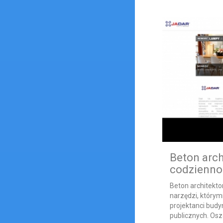
Beton arch
codzienno
Beton architekto
narzędzi, którym
projektanci budy
publicznych. Osz