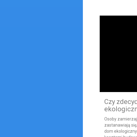
Czy zdecy
ekologicz
Osoby zamierza
zastanawiają się
dom ekologiczny.