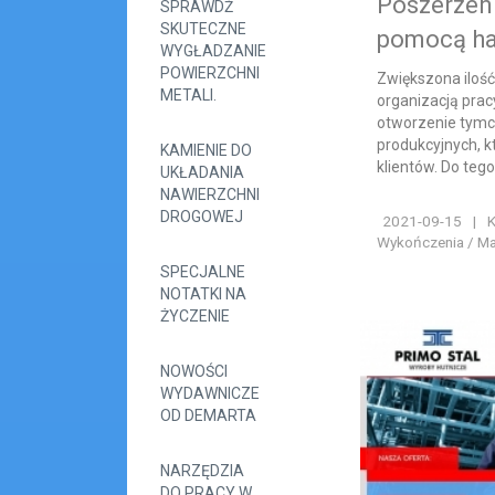
Poszerzeni
SPRAWDŹ
SKUTECZNE
pomocą ha
WYGŁADZANIE
POWIERZCHNI
Zwiększona iloś
METALI.
organizacją prac
otworzenie tym
produkcyjnych, 
KAMIENIE DO
klientów. Do teg
UKŁADANIA
NAWIERZCHNI
DROGOWEJ
2021-09-15
|
K
Wykończenia / Ma
SPECJALNE
NOTATKI NA
ŻYCZENIE
NOWOŚCI
WYDAWNICZE
OD DEMARTA
NARZĘDZIA
DO PRACY W