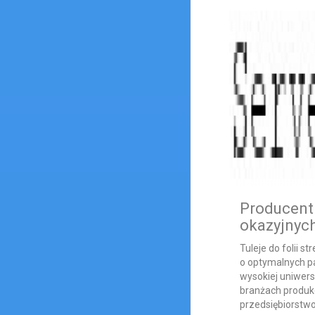
Producent 
okazyjnyc
Tuleje do folii s
o optymalnych p
wysokiej uniwers
branżach produk
przedsiębiorstwo