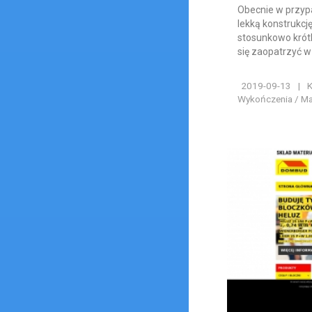
Obecnie w przyp
lekką konstrukcję
stosunkowo krót
się zaopatrzyć w
2019-09-13
|
K
Wykończenia / Ma