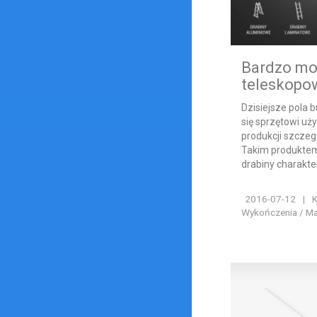
Bardzo mob
teleskopo
Dzisiejsze pola 
się sprzętowi 
produkcji szcze
Takim produktem
drabiny charakter
2016-07-12
|
K
Wykończenia / Ma