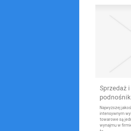
Sprzedaż 
podnośni
Najwyższej jakoś
intensywnym wyk
towarowe są jed
wynajmu w firmie 
tą...