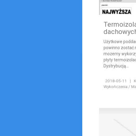
Termoizol
dachowyc
Użytkowe podda
powinno zostać n
możemy wykorzys
płyty termoizola
Dystrybucją...
2018-05-11
|
K
Wykończenia / Ma