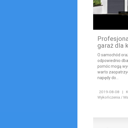
Profesjon
garaż dla 
O samochód oraz
odpowiednio dbać
pomóc mogą wyg
warto zaopatrzy
napędy do...
2019-08-08
|
K
Wykończenia / Ma