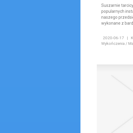
Suszarnie tarcicy
popularnych insta
naszego przedsię
wykonane z bardz
2020-06-17
|
K
Wykończenia / Ma