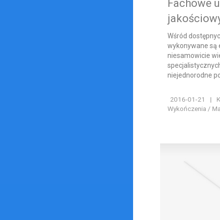
Fachowe u
jakościow
Wśród dostępnych
wykonywane są e
niesamowicie wie
specjalistycznych
niejednorodne po
2016-01-21
|
K
Wykończenia / Ma