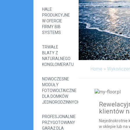
HALE
PRODUKCYJNE
W OFERCIE
FIRMY BIB
SYSTEMS
TRWAŁE
BLATY Z
NATURALNEGO
KONGLOMERATU
Home
»
Wykończen
NOWOCZESNE
MODUŁY
FOTOWOLTAICZNE
DLA DOMKÓW
JEDNORODZINNYCH
Rewelacyj
klientów n
PROFESJONALNIE
Niejednokrotnie k
PRZYGOTOWANY
w sklepie lub na
GARAŻ DLA