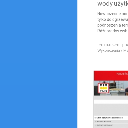
wody użyt
Nowoczesne pomp
tylko do ogrzewa
podnoszenia tem
Różnorodny wybór
2018-05-28
|
K
Wykończenia / Ma