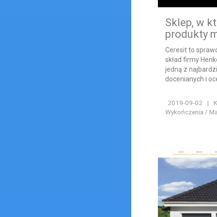
Sklep, w k
produkty m
Ceresit to spra
skład firmy Henke
jedną z najbardz
docenianych i oc
2019-09-02
|
K
Wykończenia / Ma