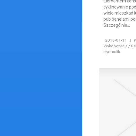
Elementem konser
cyklinowanie po
wiele mieszkań l
pub panelami po
Szczególnie...
2016-01-11
|
K
Wykończenia / Rem
Hydraulik