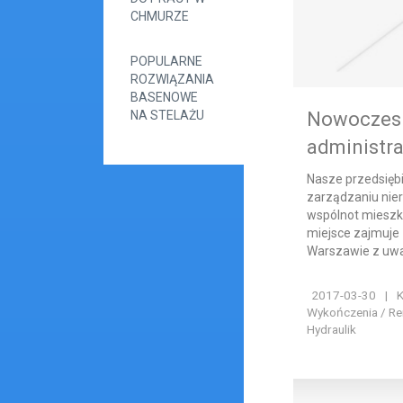
CHMURZE
POPULARNE
ROZWIĄZANIA
BASENOWE
NA STELAŻU
Nowoczesn
administra
Nasze przedsiębio
zarządzaniu nie
wspólnot mieszk
miejsce zajmuje
Warszawie z uwag
2017-03-30
|
K
Wykończenia / Rem
Hydraulik