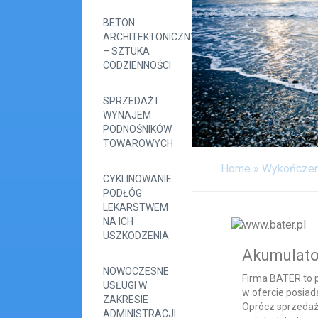
BETON
ARCHITEKTONICZNY
– SZTUKA
CODZIENNOŚCI
SPRZEDAŻ I
WYNAJEM
PODNOŚNIKÓW
TOWAROWYCH
Home
»
Wykończen
CYKLINOWANIE
PODŁÓG
LEKARSTWEM
NA ICH
USZKODZENIA
Akumulato
NOWOCZESNE
Firma BATER to p
USŁUGI W
w ofercie posia
ZAKRESIE
Oprócz sprzedaży
ADMINISTRACJI