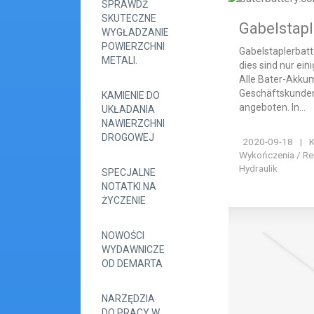
SPRAWDŹ
SKUTECZNE
Gabelstapl
WYGŁADZANIE
POWIERZCHNI
Gabelstaplerbatte
METALI.
dies sind nur ein
Alle Bater-Akku
Geschäftskunden
KAMIENIE DO
angeboten. In...
UKŁADANIA
NAWIERZCHNI
DROGOWEJ
2020-09-18
|
K
Wykończenia / Rem
Hydraulik
SPECJALNE
NOTATKI NA
ŻYCZENIE
NOWOŚCI
WYDAWNICZE
OD DEMARTA
NARZĘDZIA
DO PRACY W