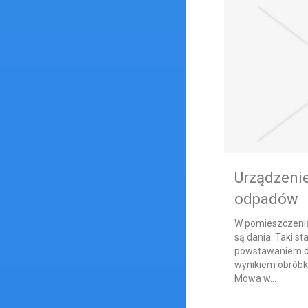
Urządzenie
odpadów
W pomieszczeni
są dania. Taki st
powstawaniem du
wynikiem obróbki
Mowa w...