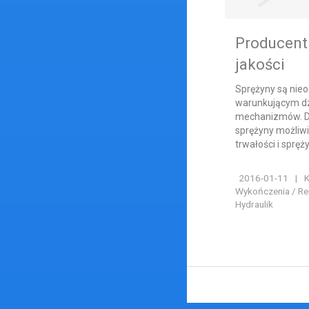
Producent
jakości
Sprężyny są ni
warunkującym dzi
mechanizmów. Dl
sprężyny możliwi
trwałości i spręż
2016-01-11
|
K
Wykończenia / Rem
Hydraulik