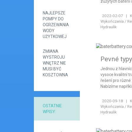
zużytych baterii 
NAJLEPSZE
2022-02-07
|
K
POMPY DO
Wykończenia / Rem
OGRZEWANIA
Hydraulik
WODY
UŻYTKOWEJ
ZMIANA
WYSTROJU
Pevné typy
WNĘTRZ NIE
Jednou z hlavních
MUSI BYĆ
vysoce kvalitní t
KOSZTOWNA
řešení pro různé
Nabízíme napříkla
2020-09-18
|
K
OSTATNIE
Wykończenia / Rem
WPISY:
Hydraulik