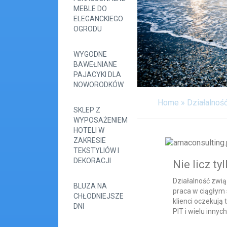
MEBLE DO
ELEGANCKIEGO
OGRODU
WYGODNE
BAWEŁNIANE
PAJACYKI DLA
NOWORODKÓW
Home
»
Działalnoś
SKLEP Z
WYPOSAŻENIEM
HOTELI W
ZAKRESIE
TEKSTYLIÓW I
DEKORACJI
Nie licz ty
Działalność zwią
BLUZA NA
praca w ciągłym s
CHŁODNIEJSZE
klienci oczekują
DNI
PIT i wielu innych.