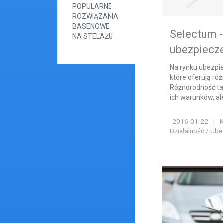
POPULARNE
ROZWIĄZANIA
BASENOWE
Selectum -
NA STELAŻU
ubezpiecz
Na rynku ubezpie
które oferują ró
Różnorodność ta
ich warunków, ale
2016-01-22
|
K
Działalność / Ube