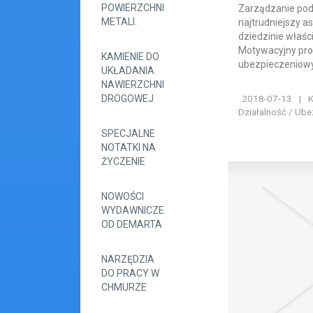
POWIERZCHNI
Zarządzanie pod
METALI.
najtrudniejszy a
dziedzinie właśc
Motywacyjny pr
KAMIENIE DO
ubezpieczeniowyc
UKŁADANIA
NAWIERZCHNI
2018-07-13
|
K
DROGOWEJ
Działalność / Ube
SPECJALNE
NOTATKI NA
ŻYCZENIE
NOWOŚCI
WYDAWNICZE
OD DEMARTA
NARZĘDZIA
DO PRACY W
CHMURZE