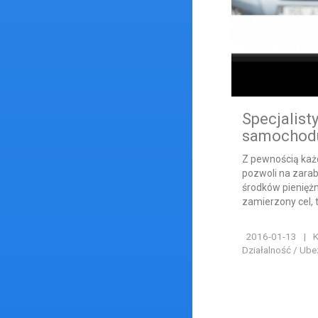
Specjalis
samochod
Z pewnością każd
pozwoli na zarab
środków pienięż
zamierzony cel, t
2016-01-13
|
K
Działalność / Ube