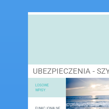
UBEZPIECZENIA - S
NARZ
LOSOWE
WPISY:
MAT
FUNKCJONALNE