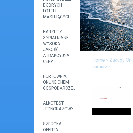
DOBRYCH
FOTELI
MASUJĄCYCH
NARZUTY
SYPIALNIANE -
WYSOKA
JAKOŚĆ,
ATRAKCYJNA
Home
»
Zakupy Onl
CENA!
chmurze
HURTOWNIA
ONLINE CHEMII
GOSPODARCZEJ
ALKOTEST
JEDNORAZOWY
SZEROKA
OFERTA