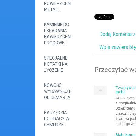
POWIERZCHNI
METALI.
KAMIENIE DO
UKŁADANIA
Dodaj Komentarz
NAWIERZCHNI
DROGOWEJ
Wpis zawiera bł
SPECJALNE
NOTATKI NA
Przeczytać wa
ŻYCZENIE
NOWOŚCI
Tworzywa s
WYDAWNICZE
mebli
OD DEMARTA
Coraz częś
z oryginaln
Dzięki temu
NARZĘDZIA
znacznie zy
DO PRACY W
stanowi pod
każdego wnę
CHMURZE
Biała komo