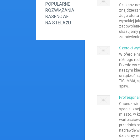
POPULARNE
Szukasz no
ROZWIĄZANIA
znajdziesz 
Jego oferta
BASENOWE
wysokiej ja
NA STELAŻU
zadowolenie
ukazujemy j
zamówienie 
Szeroki wy
W ofercie n
różnego rod
Przede wsz
naszym klie
urządzeń sp
TIG, MMA, s
spaw...
Profesjona
Chcesz wied
specjalizac
miasto, w k
wartościowe 
przedsiębio
naprawdę wi
działamy w t