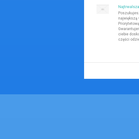
Najtrwalsza
Poszukujesz
największą 
Priorytetow
Gwarantujem
ciebie dos
części odzie