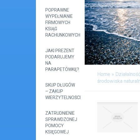
POPRAWNE
WYPEŁNIANIE
FIRMOWYCH
KSIĄG
RACHUNKOWYCH
JAKI PREZENT
PODARUJEMY
NA
PARAPETÓWKĘ?
Home
»
Działalnoś
środowiska natural
SKUP DŁUGÓW
– ZAKUP
WIERZYTELNOŚCI
ZATRUDNIENIE
SPRAWDZONEJ
POMOCY
KSIĘGOWEJ