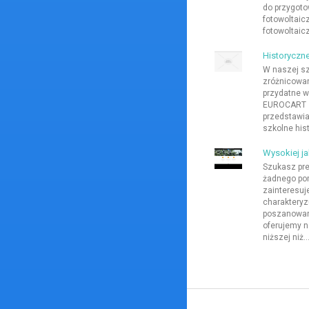
do przygot
fotowoltaic
fotowoltaic
Historyczn
W naszej sz
zróżnicowan
przydatne w
EUROCART s
przedstawia
szkolne his
Wysokiej ja
Szukasz pre
żadnego po
zainteresuj
charakteryz
poszanowani
oferujemy n
niższej niż..