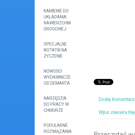
KAMIENIE DO
UKŁADANIA
NAWIERZCHNI
DROGOWEJ
SPECJALNE
NOTATKI NA
ŻYCZENIE
NOWOŚCI
WYDAWNICZE
OD DEMARTA
NARZĘDZIA
Dodaj Komentarz
DO PRACY W
CHMURZE
Wpis zawiera bł
POPULARNE
ROZWIĄZANIA
Przeczytać wa