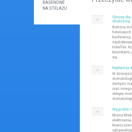
BASENOWE
NA STELAŻU
Obrusy dla
dbałością
Bielizna st
hotelowych
konferencji,
najdrobniej
HotelTex. K
bieżnikami, 
się ...
Najlepszy 
W dzisiejsz
stomatologi
dentyści ma
oraz inneg
sklepie moż
stomatologic
Wygodne i 
Można blisk
elektrownię 
Nowoczesne 
odnawialnej