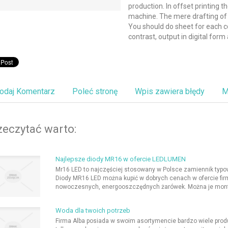
production. In offset printing 
machine. The mere drafting of t
You should do sheet for each c
contrast, output in digital form 
odaj Komentarz
Poleć stronę
Wpis zawiera błędy
M
zeczytać warto:
Najlepsze diody MR16 w ofercie LEDLUMEN
Mr16 LED to najczęściej stosowany w Polsce zamiennik typow
Diody MR16 LED można kupić w dobrych cenach w ofercie firm
nowoczesnych, energooszczędnych żarówek. Można je monto
Woda dla twoich potrzeb
Firma Alba posiada w swoim asortymencie bardzo wiele pro