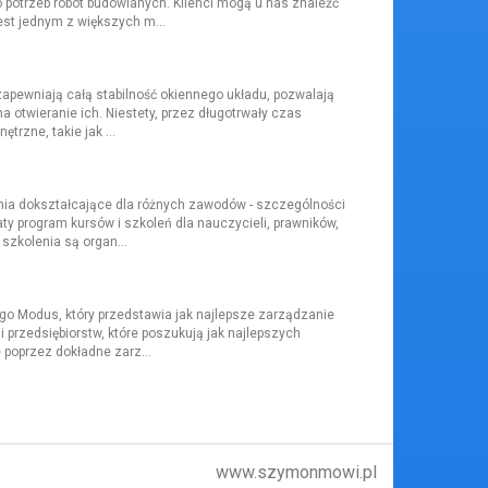
do potrzeb robót budowlanych. Klienci mogą u nas znaleźć
est jednym z większych m...
zapewniają całą stabilność okiennego układu, pozwalają
a otwieranie ich. Niestety, przez długotrwały czas
rzne, takie jak ...
enia dokształcające dla różnych zawodów - szczególności
ty program kursów i szkoleń dla nauczycieli, prawników,
zkolenia są organ...
go Modus, który przedstawia jak najlepsze zarządzanie
i przedsiębiorstw, które poszukują jak najlepszych
e poprzez dokładne zarz...
www.szymonmowi.pl