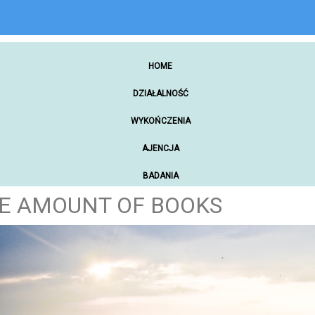
HOME
DZIAŁALNOŚĆ
WYKOŃCZENIA
AJENCJA
BADANIA
GE AMOUNT OF BOOKS
ZAKUPY ONLINE
NARZĘDZIA WARSZTATOWE
SAMOCHODY
MATERIAŁY PROMOCYJNE
REKREACJA