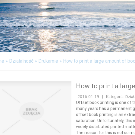
FABRYKACJA
ODPOCZYNEK
WITALIZM
WEB
KONTAKT
me
»
Działalność
»
Drukarnie
»
How to print a large amount of bo
How to print a lar
2016-01-19
|
Kategoria: Dział
Offset book printing is one of 
many years has a permanent gro
offset book printing is an extr
saturation. Unfortunately, this i
widely distributed printed matt
The reason for this is not so mu