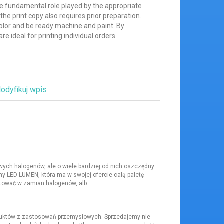
the fundamental role played by the appropriate
he print copy also requires prior preparation.
olor and be ready machine and paint. By
are ideal for printing individual orders.
odyfikuj wpis
ych halogenów, ale o wiele bardziej od nich oszczędny.
y LED LUMEN, która ma w swojej ofercie całą paletę
wać w zamian halogenów, alb...
duktów z zastosowań przemysłowych. Sprzedajemy nie