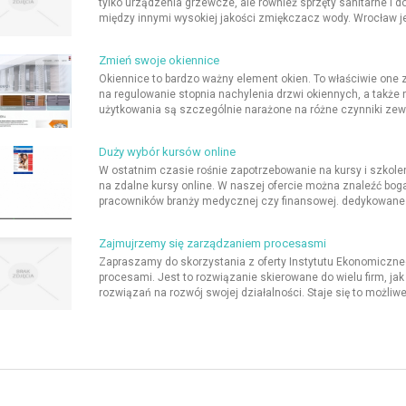
tylko urządzenia grzewcze, ale również sprzęty sanitarne i 
między innymi wysokiej jakości zmiękczacz wody. Wrocław j
Zmień swoje okiennice
Okiennice to bardzo ważny element okien. To właściwie one 
na regulowanie stopnia nachylenia drzwi okiennych, a także n
użytkowania są szczególnie narażone na różne czynniki zewnęt
Duży wybór kursów online
W ostatnim czasie rośnie zapotrzebowanie na kursy i szkol
na zdalne kursy online. W naszej ofercie można znaleźć boga
pracowników branży medycznej czy finansowej. dedykowane s
Zajmujrzemy się zarządzaniem procesasmi
Zapraszamy do skorzystania z oferty Instytutu Ekonomiczne
procesami. Jest to rozwiązanie skierowane do wielu firm, jak 
rozwiązań na rozwój swojej działalności. Staje się to możliw