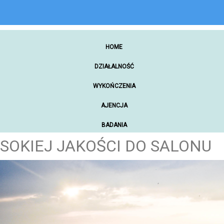
HOME
DZIAŁALNOŚĆ
WYKOŃCZENIA
AJENCJA
BADANIA
YSOKIEJ JAKOŚCI DO SALONU
ZAKUPY ONLINE
NARZĘDZIA WARSZTATOWE
SAMOCHODY
MATERIAŁY PROMOCYJNE
REKREACJA