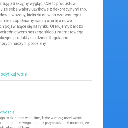
antują atrakcyjny wygląd. Cześc produktów
zy ze sobą walory użytkowe z dekoracyjnymi (np.
dowe, wazony, kieliszki do wina czerwonego i
ularnie uzupełniamy naszą ofertę o nowe
h pojawiające się na rynku. Oferujemy bardzo
 pośrednictwem naszego sklepu internetowego.
kcyjne produkty dla dzieci. Regulanrie
órych naczyń i porcelany.
odyfikuj wpis
ęgowością
 to dzielnica wielu firm, które w miarę możliwości
biura rachunkowego. Jednak przychodzi taki moment, że
y właściciel firmy...