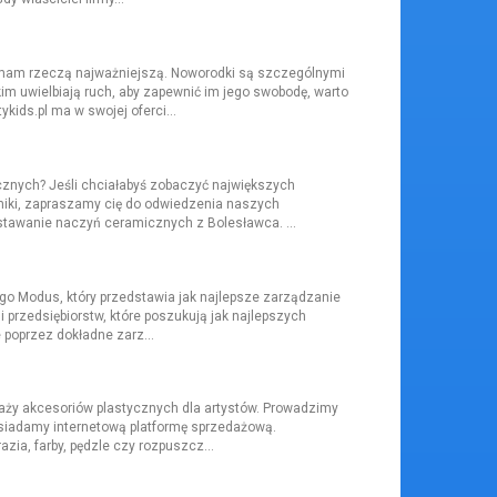
 mam rzeczą najważniejszą. Noworodki są szczególnymi
 uwielbiają ruch, aby zapewnić im jego swobodę, warto
ykids.pl ma w swojej oferci...
znych? Jeśli chciałabyś zobaczyć największych
miki, zapraszamy cię do odwiedzenia naszych
stawanie naczyń ceramicznych z Bolesławca. ...
go Modus, który przedstawia jak najlepsze zarządzanie
i przedsiębiorstw, które poszukują jak najlepszych
e poprzez dokładne zarz...
daży akcesoriów plastycznych dla artystów. Prowadzimy
osiadamy internetową platformę sprzedażową.
zia, farby, pędzle czy rozpuszcz...