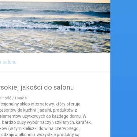
o salonu
ysokiej jakości do salonu
łalność / Handel
esjonalny sklep internetowy, który oferuje
esoriów do kuchni i jadalni, produktów z
ych elementów użytkowych do każdego domu. W
in. bardzo duży wybór naczyń szklanych, karafek,
zków (w tym kieliszki do wina czerwonego.,
 rodzajów alkoholi). wszystkie produkty są