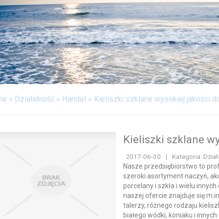
FABRYKACJA
ODPOCZYNEK
WITALIZM
WEB
KONTAKT
me
»
Działalność
»
Handel
»
Kieliszki szklane wysokiej jakości d
Kieliszki szklane w
2017-06-30
|
Kategoria: Dzia
Nasze przedsiębiorstwo to prof
szeroki asortyment naczyń, akc
porcelany i szkła i wielu inn
naszej ofercie znajduje się m.
talerzy, różnego rodzaju kielis
białego wódki, koniaku i innych