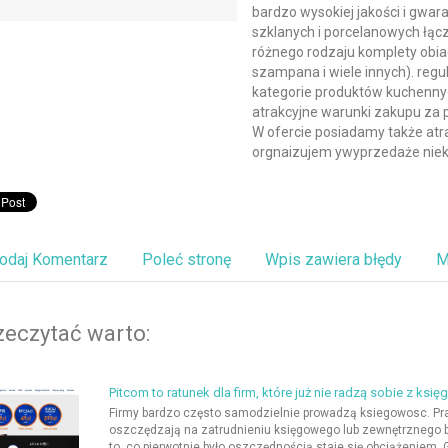
bardzo wysokiej jakości i gwar
szklanych i porcelanowych łąc
różnego rodzaju komplety obia
szampana i wiele innych). reg
kategorie produktów kuchennyc
atrakcyjne warunki zakupu za
W ofercie posiadamy także atra
orgnaizujem ywyprzedaże niekt
odaj Komentarz
Poleć stronę
Wpis zawiera błędy
M
zeczytać warto:
Pitcom to ratunek dla firm, które już nie radzą sobie z ksi
Firmy bardzo często samodzielnie prowadzą ksiegowosc. Praga
oszczędzają na zatrudnieniu księgowego lub zewnętrznego 
to, co pierwotnie było oszczędnością staje się obciążeniem. Gd