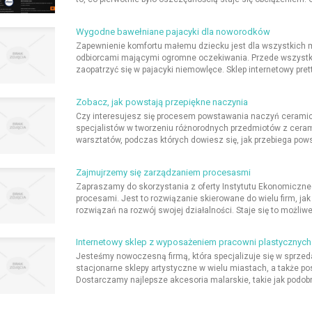
Wygodne bawełniane pajacyki dla noworodków
Zapewnienie komfortu małemu dziecku jest dla wszystkich
odbiorcami mającymi ogromne oczekiwania. Przede wszystkim
zaopatrzyć się w pajacyki niemowlęce. Sklep internetowy prett
Zobacz, jak powstają przepiękne naczynia
Czy interesujesz się procesem powstawania naczyń ceramic
specjalistów w tworzeniu różnorodnych przedmiotów z cera
warsztatów, podczas których dowiesz się, jak przebiega pow
Zajmujrzemy się zarządzaniem procesasmi
Zapraszamy do skorzystania z oferty Instytutu Ekonomiczne
procesami. Jest to rozwiązanie skierowane do wielu firm, jak 
rozwiązań na rozwój swojej działalności. Staje się to możliw
Internetowy sklep z wyposażeniem pracowni plastycznych
Jesteśmy nowoczesną firmą, która specjalizuje się w sprze
stacjonarne sklepy artystyczne w wielu miastach, a także p
Dostarczamy najlepsze akcesoria malarskie, takie jak podobra