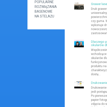
POPULARNE
Grawer las
ROZWIĄZANIA
Druk grawers
BASENOWE
uniwersalny
NA STELAŻU
powierzchni
czy guma. W
wykonuje dr
nowoczesny
zastosowano
Dlaczego p
okularów dl
Współcześni
wchodzące w
okularów dl
funkcjonowa
produktu na
charakteryzu
dostę...
Drukowanie
Drukowanie 
jeśli postę
Po pierwsze
papier fotog
zdjęcia do 