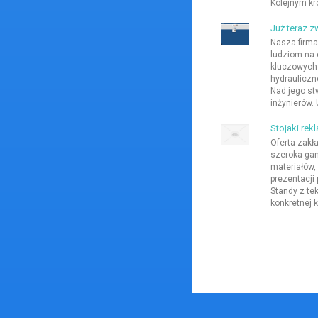
Kolejnym kro
Już teraz z
Nasza firma
ludziom na 
kluczowych 
hydrauliczn
Nad jego st
inżynierów.
Stojaki re
Oferta zakł
szeroka ga
materiałów,
prezentacji
Standy z tek
konkretnej k