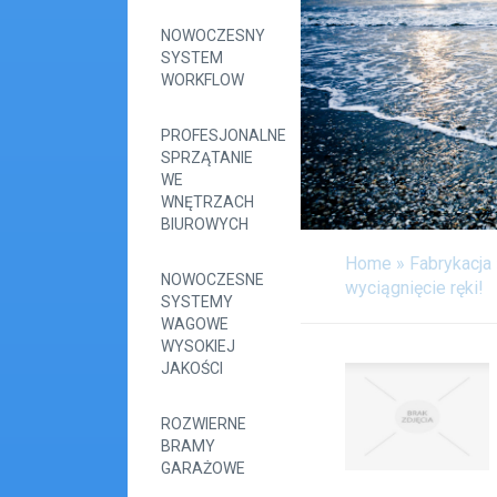
NOWOCZESNY
SYSTEM
WORKFLOW
PROFESJONALNE
SPRZĄTANIE
WE
WNĘTRZACH
BIUROWYCH
Home
»
Fabrykacja
NOWOCZESNE
wyciągnięcie ręki!
SYSTEMY
WAGOWE
WYSOKIEJ
JAKOŚCI
ROZWIERNE
BRAMY
GARAŻOWE