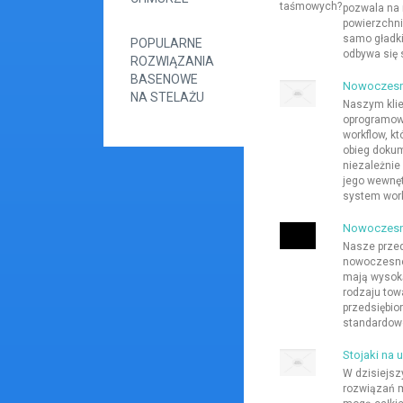
pozwala na 
powierzchni
samo gładki
POPULARNE
odbywa się 
ROZWIĄZANIA
BASENOWE
Nowoczesn
NA STELAŻU
Naszym kli
oprogramowa
workflow, kt
obieg dokum
niezależnie
jego wewnęt
system work
Nowoczesne
Nasze przed
nowoczesne
mają wysoką
rodzaju tow
przedsiębio
standardowe
Stojaki na 
W dzisiejsz
rozwiązań m