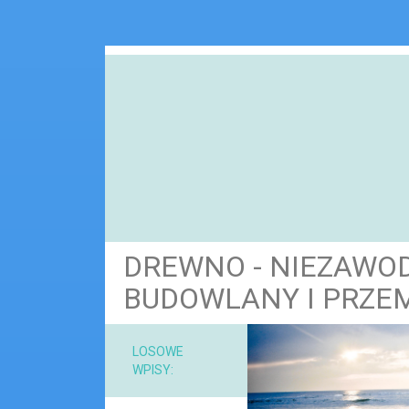
DREWNO - NIEZAWO
BUDOWLANY I PRZE
NARZ
LOSOWE
WPISY:
MAT