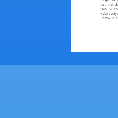
mogą całkie
na ulotki, 
ulotki są c
wykorzystyw
Oczywiście.