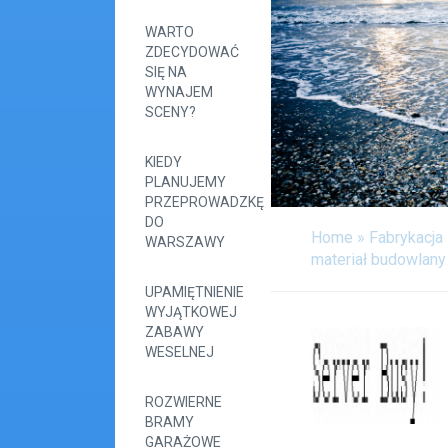
WARTO
ZDECYDOWAĆ
SIĘ NA
WYNAJEM
SCENY?
KIEDY
PLANUJEMY
PRZEPROWADZKĘ
DO
Home
»
Fabrykacja
WARSZAWY
materiał budowlany
UPAMIĘTNIENIE
WYJĄTKOWEJ
ZABAWY
WESELNEJ
ROZWIERNE
BRAMY
GARAŻOWE