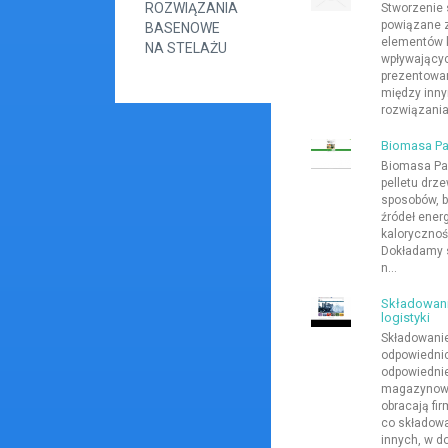
ROZWIĄZANIA
Stworzenie s
powiązane z
BASENOWE
elementów 
NA STELAŻU
wpływającyc
prezentowa
między inny
rozwiązania
Biomasa Par
Biomasa Par
pelletu drz
sposobów, b
źródeł ener
kalorycznoś
Dokładamy s
n...
Składowan
logistyki
Składowani
odpowiedni
odpowiednie
magazynowa
obracają fi
co składowa
innych, w d