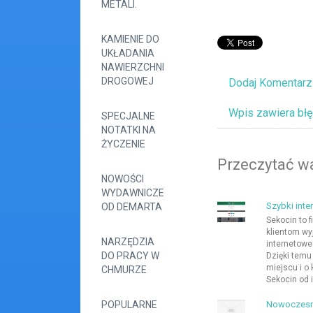
METALI.
KAMIENIE DO
UKŁADANIA
NAWIERZCHNI
DROGOWEJ
Dodaj Komentarz
Wpis zawiera bł
SPECJALNE
NOTATKI NA
ŻYCZENIE
Przeczytać wa
NOWOŚCI
WYDAWNICZE
Szybki inte
OD DEMARTA
Sekocin to f
klientom wy
NARZĘDZIA
internetowe
DO PRACY W
Dzięki temu
miejscu i o 
CHMURZE
Sekocin od 
POPULARNE
Nowoczesn