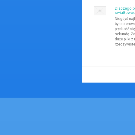
Dlaczego p
światłowo
Niegdyś naj
było oferow
prędkość si
sekundę. Za
duże pliki 
rzeczywiste