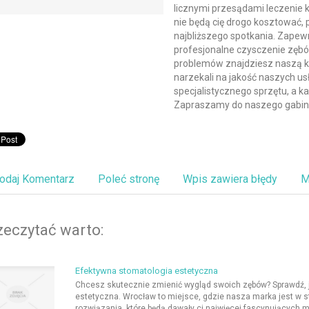
licznymi przesądami leczenie k
nie będą cię drogo kosztować,
najbliższego spotkania. Zapew
profesjonalne czysczenie zęb
problemów znajdziesz naszą kli
narzekali na jakość naszych u
specjalistycznego sprzętu, a k
Zapraszamy do naszego gabin
odaj Komentarz
Poleć stronę
Wpis zawiera błędy
M
zeczytać warto:
Efektywna stomatologia estetyczna
Chcesz skutecznie zmienić wygląd swoich zębów? Sprawdź, j
estetyczna. Wrocław to miejsce, gdzie nasza marka jest w s
rozwiązania, które będą dawały ci najwięcej fascynujących moż