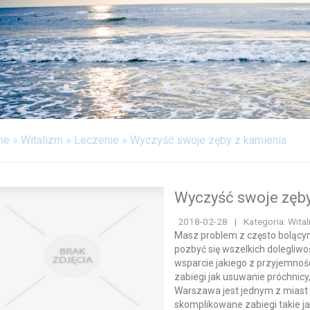
FABRYKACJA
ODPOCZYNEK
WITALIZM
WEB
KONTAKT
me
»
Witalizm
»
Leczenie
»
Wyczyść swoje zęby z kamienia
Wyczyść swoje zęby
2018-02-28
|
Kategoria: Wital
Masz problem z często bolącym
pozbyć się wszelkich dolegliwo
wsparcie jakiego z przyjemnoś
zabiegi jak usuwanie próchnic
Warszawa jest jednym z miast 
skomplikowane zabiegi takie j