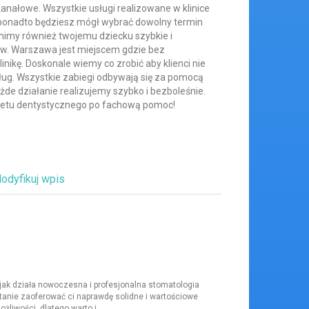
anałowe. Wszystkie usługi realizowane w klinice
 ponadto będziesz mógł wybrać dowolny termin
nimy również twojemu dziecku szybkie i
ów. Warszawa jest miejscem gdzie bez
nikę. Doskonale wiemy co zrobić aby klienci nie
sług. Wszystkie zabiegi odbywają się za pomocą
ażde działanie realizujemy szybko i bezboleśnie.
etu dentystycznego po fachową pomoc!
odyfikuj wpis
ak działa nowoczesna i profesjonalna stomatologia
tanie zaoferować ci naprawdę solidne i wartościowe
liwości, dlatego warto j...