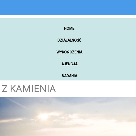
HOME
DZIAŁALNOŚĆ
WYKOŃCZENIA
AJENCJA
BADANIA
 Z KAMIENIA
ZAKUPY ONLINE
NARZĘDZIA WARSZTATOWE
SAMOCHODY
MATERIAŁY PROMOCYJNE
REKREACJA