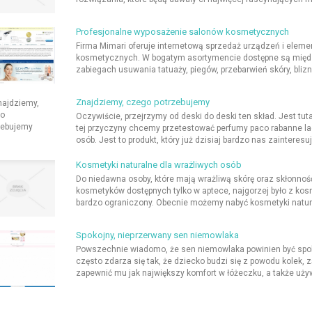
Profesjonalne wyposażenie salonów kosmetycznych
Firma Mimari oferuje internetową sprzedaż urządzeń i ele
kosmetycznych. W bogatym asortymencie dostępne są między
zabiegach usuwania tatuaży, piegów, przebarwień skóry, bliz
Znajdziemy, czego potrzebujemy
Oczywiście, przejrzymy od deski do deski ten skład. Jest tut
tej przyczyny chcemy przetestować perfumy paco rabanne lady
osób. Jest to produkt, który już dzisiaj bardzo nas zainteresuje
Kosmetyki naturalne dla wrażliwych osób
Do niedawna osoby, które mają wrażliwą skórę oraz skłonność
kosmetyków dostępnych tylko w aptece, najgorzej było z kos
bardzo ograniczony. Obecnie możemy nabyć kosmetyki naturaln
Spokojny, nieprzerwany sen niemowlaka
Powszechnie wiadomo, że sen niemowlaka powinien być spokojny
często zdarza się tak, że dziecko budzi się z powodu kolek, 
zapewnić mu jak największy komfort w łóżeczku, a także uży