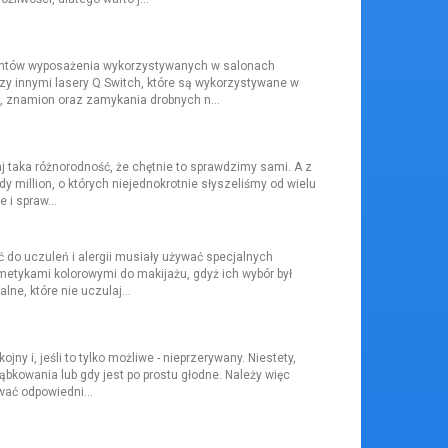
mentów wyposażenia wykorzystywanych w salonach
 innymi lasery Q Switch, które są wykorzystywane w
n, znamion oraz zamykania drobnych n...
aj taka różnorodność, że chętnie to sprawdzimy sami. A z
 million, o których niejednokrotnie słyszeliśmy od wielu
 i spraw...
 do uczuleń i alergii musiały używać specjalnych
metykami kolorowymi do makijażu, gdyż ich wybór był
e, które nie uczulaj...
 i, jeśli to tylko możliwe - nieprzerywany. Niestety,
ząbkowania lub gdy jest po prostu głodne. Należy więc
wać odpowiedni...