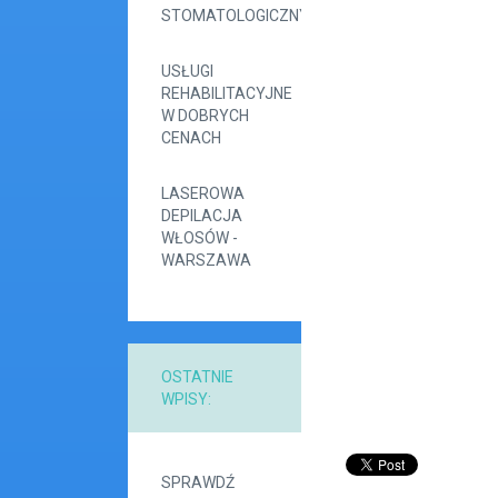
STOMATOLOGICZNYM
USŁUGI
REHABILITACYJNE
W DOBRYCH
CENACH
LASEROWA
DEPILACJA
WŁOSÓW -
WARSZAWA
OSTATNIE
WPISY:
SPRAWDŹ