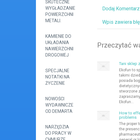
SKUTECZNE
WYGŁADZANIE
Dodaj Komentarz
POWIERZCHNI
METALI.
Wpis zawiera bł
KAMIENIE DO
UKŁADANIA
Przeczytać wa
NAWIERZCHNI
DROGOWEJ
Tani sklep 
Ekofun to s
SPECJALNE
takimi dzie
NOTATKI NA
posiada bog
ŻYCZENIE
dietetyczny
stworzone z
zapraszamy 
NOWOŚCI
Ekofun...
WYDAWNICZE
OD DEMARTA
How to effe
problems
The proper 
NARZĘDZIA
the presence
DO PRACY W
pharmaceutic
CHMURZE
general or l