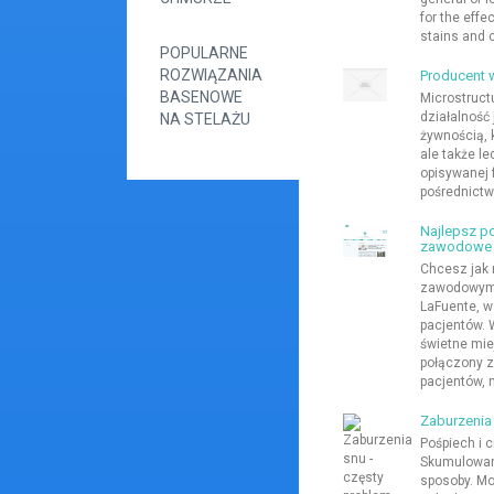
for the effe
stains and c
POPULARNE
ROZWIĄZANIA
Producent w
BASENOWE
Microstruct
działalność
NA STELAŻU
żywnością, 
ale także l
opisywanej f
pośrednictw
Najlepsz p
zawodowe
Chcesz jak 
zawodowym?
LaFuente, w
pacjentów.
świetne mie
połączony z
pacjentów, n
Zaburzenia
Pośpiech i c
Skumulowane
sposoby. Mo