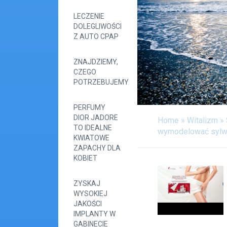
LECZENIE
DOLEGLIWOŚCI
Z AUTO CPAP
ZNAJDZIEMY,
CZEGO
POTRZEBUJEMY
PERFUMY
DIOR JADORE
Home
»
Witalizm
»
TO IDEALNE
wymodelować sylwe
KWIATOWE
ZAPACHY DLA
KOBIET
ZYSKAJ
WYSOKIEJ
JAKOŚCI
IMPLANTY W
GABINECIE