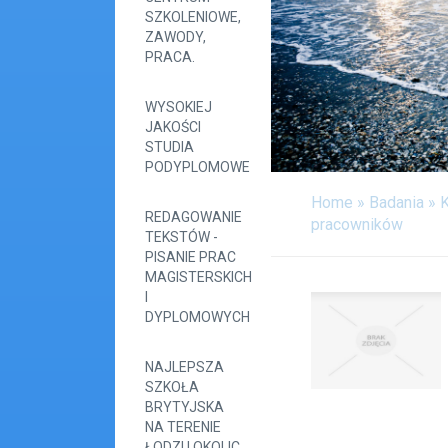
SZKOLENIOWE,
ZAWODY,
PRACA.
WYSOKIEJ
JAKOŚCI
STUDIA
PODYPLOMOWE
Home
»
Badania
»
K
REDAGOWANIE
pracowników
TEKSTÓW -
PISANIE PRAC
MAGISTERSKICH
I
DYPLOMOWYCH
NAJLEPSZA
SZKOŁA
BRYTYJSKA
NA TERENIE
ŁODZI I OKOLIC