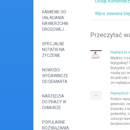
Dodaj Komentarz
KAMIENIE DO
Wpis zawiera bł
UKŁADANIA
NAWIERZCHNI
DROGOWEJ
Przeczytać wa
SPECJALNE
NOTATKI NA
Najlepsza s
ŻYCZENIE
Myślisz o z
brytyjskiej
brytyjska. 
NOWOŚCI
naukę już od
WYDAWNICZE
do potrzeb 
OD DEMARTA
im najlepsze
Najwyższe 
NARZĘDZIA
Rodzic wysy
DO PRACY W
pewność, że
CHMURZE
Dziecko z k
podwórku, c
cieszyć we
POPULARNE
bezpieczeńst
ROZWIĄZANIA