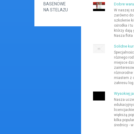
BASENOWE
Dobre waru
NA STELAŻU
W naszej sz
zarówno do 
szkolenie k
ośrodka i t
którzy dają
Nasza flota
Solidne ku
Specjalnoś
różnego rod
miejsce dzia
zainteresow
różnorodne 
miastem z 
zakresu log.
Wysokiej j
Nasza uczel
edukacyjnyc
licencjackie
większą pop
kilka popul
średnicy - w