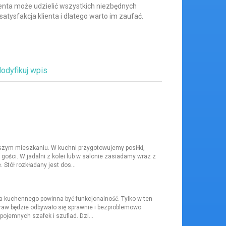
ienta może udzielić wszystkich niezbędnych
 satysfakcja klienta i dlatego warto im zaufać.
odyfikuj wpis
aszym mieszkaniu. W kuchni przygotowujemy posiłki,
gości. W jadalni z kolei lub w salonie zasiadamy wraz z
 Stół rozkładany jest dos...
 kuchennego powinna być funkcjonalność. Tylko w ten
aw będzie odbywało się sprawnie i bezproblemowo.
ojemnych szafek i szuflad. Dzi...