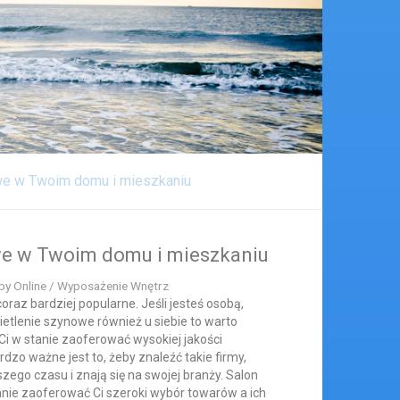
we w Twoim domu i mieszkaniu
we w Twoim domu i mieszkaniu
py Online / Wyposażenie Wnętrz
oraz bardziej popularne. Jeśli jesteś osobą,
etlenie szynowe również u siebie to warto
 Ci w stanie zaoferować wysokiej jakości
dzo ważne jest to, żeby znaleźć takie firmy,
szego czasu i znają się na swojej branży. Salon
tanie zaoferować Ci szeroki wybór towarów a ich