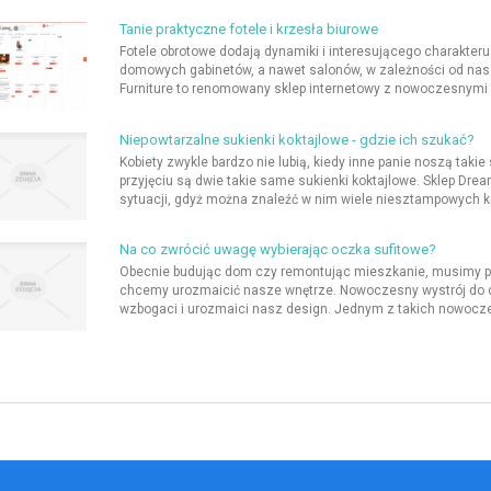
Tanie praktyczne fotele i krzesła biurowe
Fotele obrotowe dodają dynamiki i interesującego charakteru 
domowych gabinetów, a nawet salonów, w zależności od naszy
Furniture to renomowany sklep internetowy z nowoczesnymi 
Niepowtarzalne sukienki koktajlowe - gdzie ich szukać?
Kobiety zwykle bardzo nie lubią, kiedy inne panie noszą takie
przyjęciu są dwie takie same sukienki koktajlowe. Sklep Dr
sytuacji, gdyż można znaleźć w nim wiele niesztampowych kre
Na co zwrócić uwagę wybierając oczka sufitowe?
Obecnie budując dom czy remontując mieszkanie, musimy pr
chcemy urozmaicić nasze wnętrze. Nowoczesny wystrój do do
wzbogaci i urozmaici nasz design. Jednym z takich nowocze