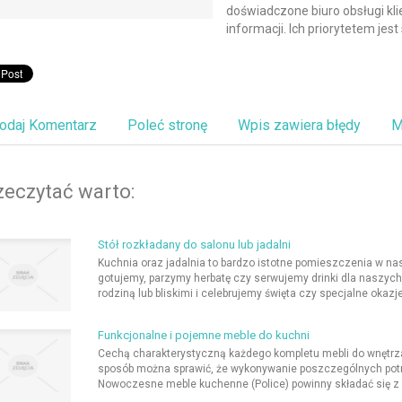
doświadczone biuro obsługi kl
informacji. Ich priorytetem jest
odaj Komentarz
Poleć stronę
Wpis zawiera błędy
M
zeczytać warto:
Stół rozkładany do salonu lub jadalni
Kuchnia oraz jadalnia to bardzo istotne pomieszczenia w n
gotujemy, parzymy herbatę czy serwujemy drinki dla naszych 
rodziną lub bliskimi i celebrujemy święta czy specjalne okazje.
Funkcjonalne i pojemne meble do kuchni
Cechą charakterystyczną każdego kompletu mebli do wnętrza
sposób można sprawić, że wykonywanie poszczególnych potr
Nowoczesne meble kuchenne (Police) powinny składać się z p