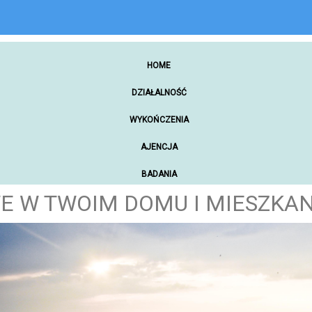
HOME
DZIAŁALNOŚĆ
WYKOŃCZENIA
AJENCJA
BADANIA
E W TWOIM DOMU I MIESZKAN
ZAKUPY ONLINE
NARZĘDZIA WARSZTATOWE
SAMOCHODY
MATERIAŁY PROMOCYJNE
REKREACJA