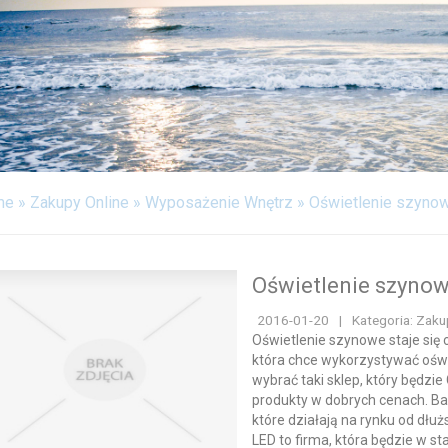
FABRYKACJA
ODPOCZYNEK
WITALIZM
WEB
KONTAKT
me
»
Zakupy Online
»
Wyposażenie Wnętrz
»
Oświetlenie szyno
Oświetlenie szyno
2016-01-20
|
Kategoria: Zaku
Oświetlenie szynowe staje się c
która chce wykorzystywać oświ
wybrać taki sklep, który będzie
produkty w dobrych cenach. Bar
które działają na rynku od dłuż
LED to firma, która będzie w s