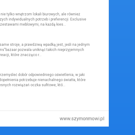
nie tylko wnętrzom lokali biurowych, ale również
ch indywidualnych potrzeb i preferencji. Exclusive
zestawami meblowymi, na każdą kies...
 same stroje, a prawdziwą wpadką jest, jeśli na jednym
eams"bazaar pozwala uniknąć takich nieprzyjemnych
acji, które znacząco r...
zemyśleć dobór odpowiedniego oświetlenia, w jaki
pełnienia potrzebuje nienachalnego światła, które
snych rozwiązań oczka sufitowe, któ...
www.szymonmowi.pl