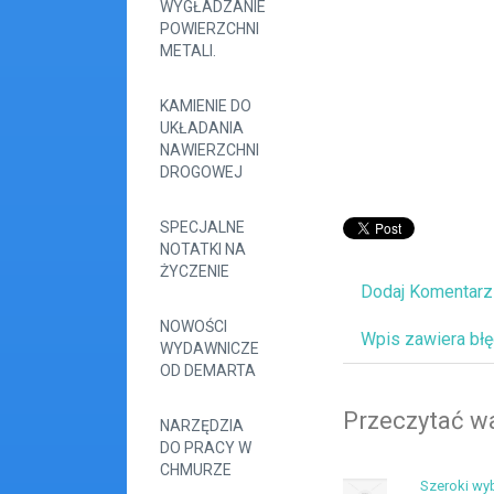
WYGŁADZANIE
POWIERZCHNI
METALI.
KAMIENIE DO
UKŁADANIA
NAWIERZCHNI
DROGOWEJ
SPECJALNE
NOTATKI NA
ŻYCZENIE
Dodaj Komentarz
NOWOŚCI
Wpis zawiera bł
WYDAWNICZE
OD DEMARTA
Przeczytać wa
NARZĘDZIA
DO PRACY W
CHMURZE
Szeroki wy