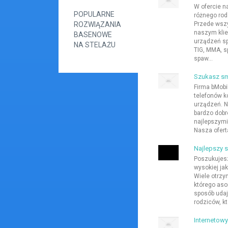
W ofercie n
POPULARNE
różnego rod
ROZWIĄZANIA
Przede wsz
naszym klie
BASENOWE
urządzeń sp
NA STELAŻU
TIG, MMA, s
spaw...
Szukasz sm
Firma bMobi
telefonów k
urządzeń. N
bardzo dobr
najlepszymi
Nasza ofert
Najlepszy s
Poszukujesz
wysokiej ja
Wiele otrzy
którego aso
sposób udaje
rodziców, k
Internetow