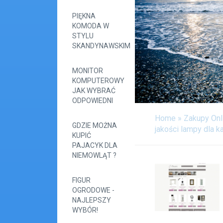
PIĘKNA
KOMODA W
STYLU
SKANDYNAWSKIM
MONITOR
KOMPUTEROWY
JAK WYBRAĆ
ODPOWIEDNI
Home
»
Zakupy Onl
GDZIE MOŻNA
jakości lampy dla 
KUPIĆ
PAJACYK DLA
NIEMOWLĄT ?
FIGUR
OGRODOWE -
NAJLEPSZY
WYBÓR!