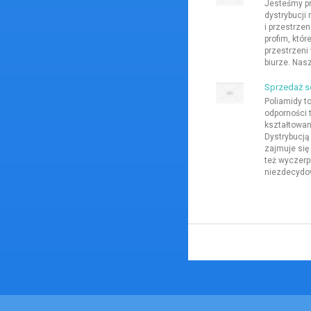
Jesteśmy pr
dystrybucji
i przestrze
profim, któ
przestrzeni
biurze. Nas
Sprzedaż s
Poliamidy t
odporności 
kształtowan
Dystrybucją
zajmuje się
też wyczerp
niezdecydow