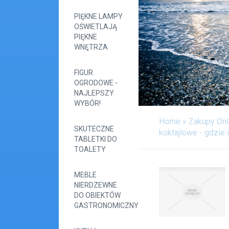
PIĘKNE LAMPY
OŚWIETLAJĄ
PIĘKNE
WNĘTRZA
FIGUR
OGRODOWE -
NAJLEPSZY
WYBÓR!
Home
»
Zakupy Onl
SKUTECZNE
koktajlowe - gdzie 
TABLETKI DO
TOALETY
MEBLE
NIERDZEWNE
DO OBIEKTÓW
GASTRONOMICZNYCH