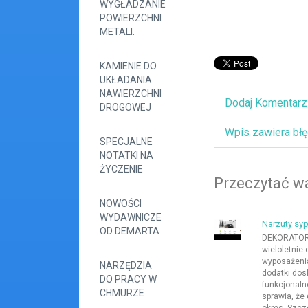
WYGŁADZANIE
POWIERZCHNI
METALI.
KAMIENIE DO
UKŁADANIA
NAWIERZCHNI
Dodaj Komentarz
DROGOWEJ
Wpis zawiera bł
SPECJALNE
NOTATKI NA
ŻYCZENIE
Przeczytać wa
NOWOŚCI
WYDAWNICZE
Narzuty syp
OD DEMARTA
DEKORATORNI
wieloletnie
wyposażeni
NARZĘDZIA
dodatki dos
DO PRACY W
funkcjonaln
CHMURZE
sprawia, że