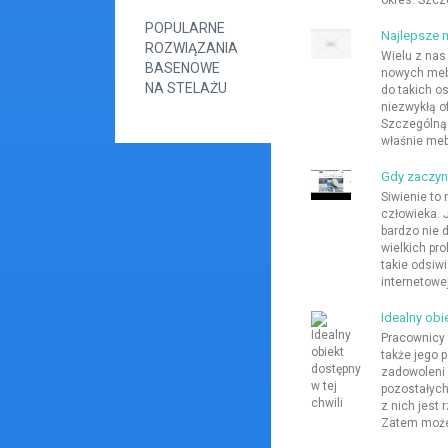
okres. Szcze
POPULARNE
Najlepsze 
ROZWIĄZANIA
Wielu z nas
BASENOWE
nowych mebl
NA STELAŻU
do takich o
niezwykłą o
Szczególną
właśnie mebl
Gdy zaczyn
Siwienie to 
człowieka. 
bardzo nie d
wielkich pr
takie odsiwi
internetowe
Idealny obi
Pracownicy 
także jego 
zadowoleni 
pozostałych
z nich jest 
Zatem może 