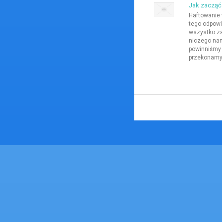
Jak zacząć
Haftowanie 
tego odpowie
wszystko za
niczego nam
powinniśmy 
przekonamy 