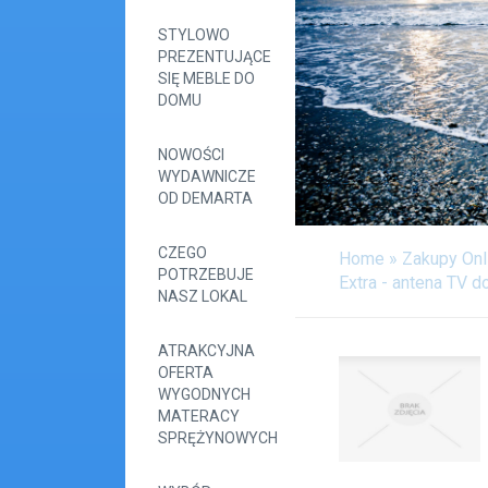
STYLOWO
PREZENTUJĄCE
SIĘ MEBLE DO
DOMU
NOWOŚCI
WYDAWNICZE
OD DEMARTA
CZEGO
Home
»
Zakupy Onl
POTRZEBUJE
Extra - antena TV d
NASZ LOKAL
ATRAKCYJNA
OFERTA
WYGODNYCH
MATERACY
SPRĘŻYNOWYCH