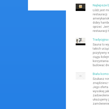
Najlepsze 
Łódź jest m
restauracji
amerykańską
dobry hambu
oprzeć. Jerr
restauracji
Tradycyjna
Sauna to wy
takich urząd
pozytywny w
ciągu kolej
korzystania 
budować dre
Biała komo
Szukasz no
znajdziesz 
Jego oferta
wysokiej ja
zadowolenie
ukazujemy j
zamówienie 