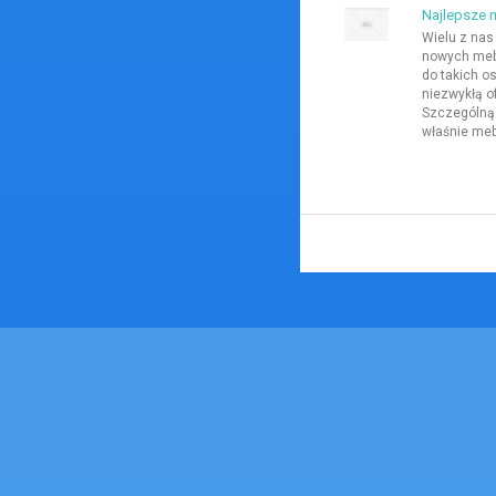
Najlepsze 
Wielu z nas
nowych mebl
do takich o
niezwykłą o
Szczególną
właśnie mebl