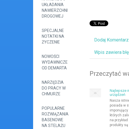
UKŁADANIA
NAWIERZCHNI
DROGOWEJ
SPECJALNE
NOTATKI NA
Dodaj Komentarz
ŻYCZENIE
Wpis zawiera bł
NOWOŚCI
WYDAWNICZE
OD DEMARTA
Przeczytać wa
NARZĘDZIA
DO PRACY W
Najlepsze 
CHMURZE
urządzeń
Nasza istni
posiada w s
POPULARNE
imponujący 
ROZWIĄZANIA
których zal
BASENOWE
na przykład
produkty są 
NA STELAŻU