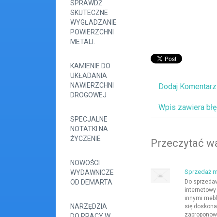
SPRAWDŹ
SKUTECZNE
WYGŁADZANIE
POWIERZCHNI
METALI.
KAMIENIE DO
UKŁADANIA
NAWIERZCHNI
Dodaj Komentarz
DROGOWEJ
Wpis zawiera bł
SPECJALNE
NOTATKI NA
ŻYCZENIE
Przeczytać wa
NOWOŚCI
Sprzedaż m
WYDAWNICZE
OD DEMARTA
Do sprzedaw
internetowy
innymi meb
NARZĘDZIA
się doskona
zaproponow
DO PRACY W