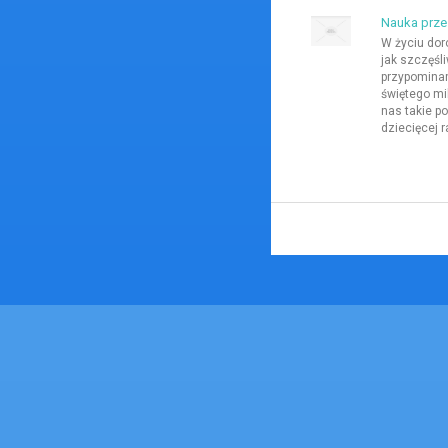
Nauka prze
W życiu dor
jak szczęśl
przypominam
świętego mik
nas takie po
dziecięcej r