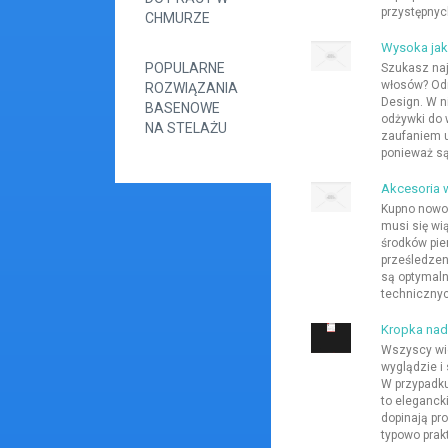
przystępnyc
CHMURZE
Wysoka ja
POPULARNE
Szukasz naj
włosów? Odn
ROZWIĄZANIA
Design. W n
BASENOWE
odżywki do 
NA STELAŻU
zaufaniem u
ponieważ są
Akcesoria 
Kupno nowo
musi się wi
środków pie
prześledzeni
są optymaln
technicznyc
Kropka nad 
Wszyscy wie
wyglądzie i
W przypadku
to eleganck
dopinają pro
typowo prak