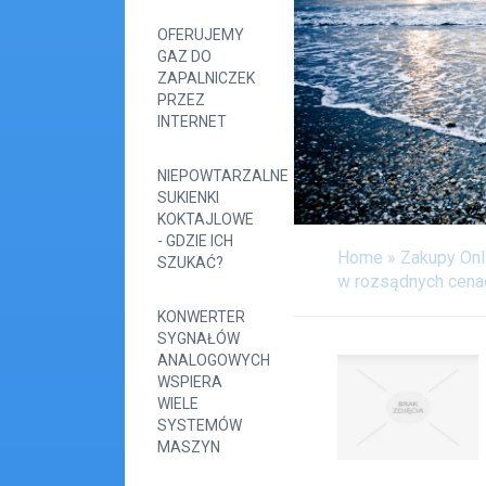
OFERUJEMY
GAZ DO
ZAPALNICZEK
PRZEZ
INTERNET
NIEPOWTARZALNE
SUKIENKI
KOKTAJLOWE
- GDZIE ICH
Home
»
Zakupy Onl
SZUKAĆ?
w rozsądnych cena
KONWERTER
SYGNAŁÓW
ANALOGOWYCH
WSPIERA
WIELE
SYSTEMÓW
MASZYN