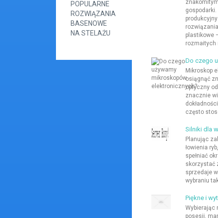
znakomitym
POPULARNE
gospodarki.
ROZWIĄZANIA
produkcyjny
BASENOWE
rozwiązania
NA STELAŻU
plastikowe 
rozmaitych r
Do czego u
Mikroskop e
osiągnąć zn
optyczny od
znacznie wi
dokładności
często stoso
Silniki dla
Planując zak
łowienia ryb
spełniać ok
skorzystać 
sprzedaje w
wybraniu tak
Piękne i w
Wybierając
posesji, ma