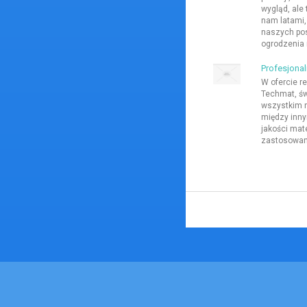
wygląd, ale
nam latami
naszych pos
ogrodzenia 
Profesjonal
W ofercie 
Techmat, św
wszystkim n
między inny
jakości mat
zastosowani