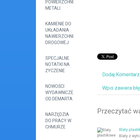
POWIERZCHNI
METALI.
KAMIENIE DO
UKŁADANIA
NAWIERZCHNI
DROGOWEJ
SPECJALNE
NOTATKI NA
ŻYCZENIE
Dodaj Komentarz
NOWOŚCI
Wpis zawiera bł
WYDAWNICZE
OD DEMARTA
Przeczytać wa
NARZĘDZIA
DO PRACY W
CHMURZE
Blaty plast
Blaty z wy