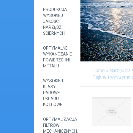
PRODUKCJA
WYSOKIEJ
JAKOŚCI
NARZĘDZI
ŚCIERNYCH
OPTYMALNE
WYKAŃCZANIE
POWIERZCHNI
METALU
Home
»
Narzędzia
Piękne i wytrzyma
WYSOKIEJ
KLASY
PAROWE
UKŁADU
KOTŁOWE
OPTYMALIZACJA
FILTRÓW
MECHANICZNYCH.