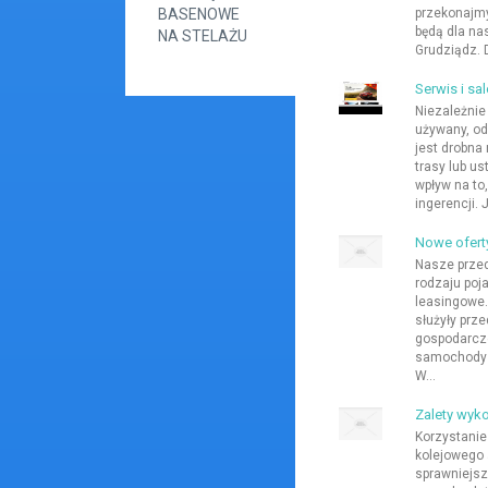
BASENOWE
przekonajmy 
będą dla na
NA STELAŻU
Grudziądz. 
Serwis i sal
Niezależnie
używany, od
jest drobna
trasy lub u
wpływ na to
ingerencji.
Nowe ofert
Nasze przed
rodzaju poj
leasingowe.
służyły prz
gospodarcze
samochody 
W...
Zalety wyko
Korzystanie
kolejowego 
sprawniejsz