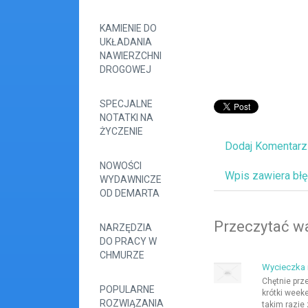
KAMIENIE DO
UKŁADANIA
NAWIERZCHNI
DROGOWEJ
SPECJALNE
NOTATKI NA
ŻYCZENIE
Dodaj Komentarz
NOWOŚCI
Wpis zawiera bł
WYDAWNICZE
OD DEMARTA
Przeczytać wa
NARZĘDZIA
DO PRACY W
CHMURZE
Wycieczka 
Chętnie prz
POPULARNE
krótki weeke
ROZWIĄZANIA
takim razie 