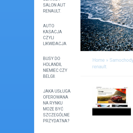
SALON AUT
RENAULT.
AUTO
KASACJA
CZYLI
LIKWIDACJA
BUSY DO
Home
»
Samochod
HOLANDII,
renault.
NIEMIEC CZY
BELGII.
JAKA USŁUGA
OFEROWANA
NA RYNKU
MOŻE BYĆ
SZCZEGÓLNIE
PRZYDATNA?