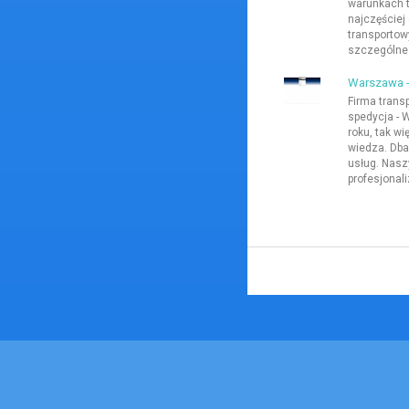
warunkach t
najczęście
transportow
szczególne 
Warszawa -
Firma trans
spedycja - 
roku, tak w
wiedza. Dba
usług. Nasz
profesjonal