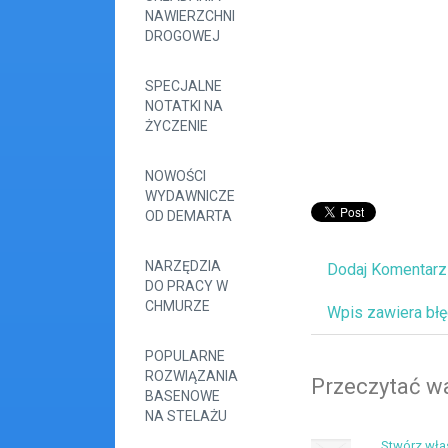
NAWIERZCHNI
DROGOWEJ
SPECJALNE
NOTATKI NA
ŻYCZENIE
NOWOŚCI
WYDAWNICZE
OD DEMARTA
NARZĘDZIA
Dodaj Komentarz
DO PRACY W
CHMURZE
Wpis zawiera bł
POPULARNE
ROZWIĄZANIA
Przeczytać wa
BASENOWE
NA STELAŻU
Stwórz włas