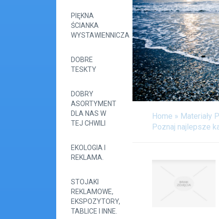
PIĘKNA
ŚCIANKA
WYSTAWIENNICZA
DOBRE
TESKTY
DOBRY
ASORTYMENT
DLA NAS W
Home
»
Materiały 
TEJ CHWILI
Poznaj najlepsze k
EKOLOGIA I
REKLAMA.
STOJAKI
REKLAMOWE,
EKSPOZYTORY,
TABLICE I INNE.