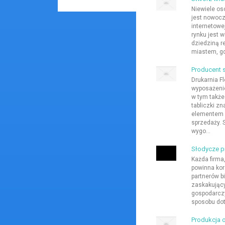
Niewiele os
jest nowocz
internetowe
rynku jest w
dziedziną r
miastem, gdz
Producent 
Drukarnia F
wyposażenie
w tym także
tabliczki z
elementem k
sprzedaży. 
wygo...
Słodycze p
Każda firma,
powinna korz
partnerów b
zaskakując
gospodarczy
sposobu dot
Produkcja 