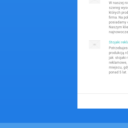
W naszej ni
szereg wyso
których pro
firma. Na po
posiadamy 
Naszym kli
najnowocześ
Stojaki rek
Potrzebujesz
produkcją r
jak: stojaki
reklamowe, 
miejscu, gdy
ponad 5 lat.