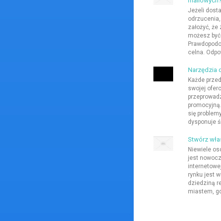
mailowych
Jeżeli dosta
odrzucenia
założyć, że 
możesz być 
Prawdopodob
celna. Odpow
Narzędzia 
Każde przed
swojej ofer
przeprowadz
promocyjną
się problem
dysponuje ś
Stwórz włas
Niewiele os
jest nowocz
internetowe
rynku jest w
dziedziną r
miastem, gdz