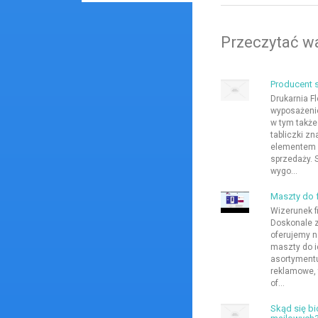
Przeczytać wa
Producent 
Drukarnia F
wyposażenie
w tym także
tabliczki z
elementem k
sprzedaży. 
wygo...
Maszty do 
Wizerunek f
Doskonale z
oferujemy n
maszty do i
asortymentu 
reklamowe, 
of...
Skąd się b