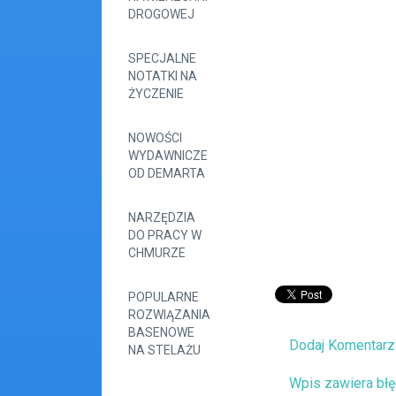
DROGOWEJ
SPECJALNE
NOTATKI NA
ŻYCZENIE
NOWOŚCI
WYDAWNICZE
OD DEMARTA
NARZĘDZIA
DO PRACY W
CHMURZE
POPULARNE
ROZWIĄZANIA
BASENOWE
Dodaj Komentarz
NA STELAŻU
Wpis zawiera bł