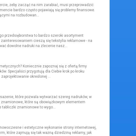
ercie, żeby zacząć na nim zarabiać, musi przeprowadzić
encie bardzo często pojawiają się problemy finansowe.
ącymi na rozbudowan...
go przedsiębiorstwa to bardzo szeroki asortyment
 zainteresowaniem cieszą się tekstylia reklamowe - na
ać dowolne nadruki na zlecenie nasz...
metycznych? Koniecznie zapoznaj się z ofertą firmy
w. Specjaliści przygotują dla Ciebie krok po kroku
 zaprojektowanie określonej ...
osażenie, które pozwala wytwarzać szereg nadruków, w
czki znamionowe, które są obowiązkowym elementem
e tabliczki znamionowe to wygo...
t nowoczesne i estetyczne wykonanie strony internetowej,
irm, które zajmują się tak ważną dziedziną reklamy, jak