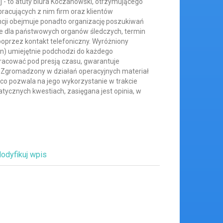
j - to atuty biura Koczanowski, otrzymującego
racujących z nim firm oraz klientów
encji obejmuje ponadto organizację poszukiwań
ie dla państwowych organów śledczych, termin
 poprzez kontakt telefoniczny. Wyróżniony
on) umiejętnie podchodzi do każdego
racować pod presją czasu, gwarantuje
 Zgromadzony w działań operacyjnych materiał
 co pozwala na jego wykorzystanie w trakcie
ycznych kwestiach, zasięgana jest opinia, w
odyfikuj wpis