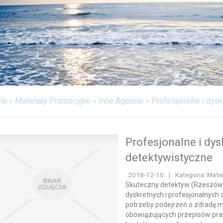
FABRYKACJA
ODPOCZYNEK
WITALIZM
WEB
KONTAKT
me
»
Materiały Promocyjne
»
Inne Agencje
»
Profesjonalne i dys
Profesjonalne i dy
detektywistyczne
2018-12-10
|
Kategoria: Mate
Skuteczny detektyw (Rzeszów
dyskretnych i profesjonalnych 
potrzeby podejrzeń o zdradę m
obowiązujących przepisów praw