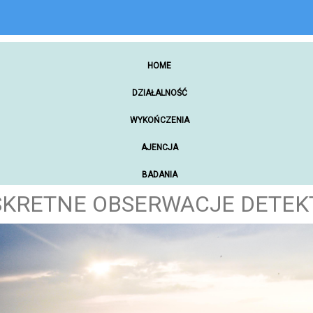
HOME
DZIAŁALNOŚĆ
WYKOŃCZENIA
AJENCJA
BADANIA
SKRETNE OBSERWACJE DETE
ZAKUPY ONLINE
NARZĘDZIA WARSZTATOWE
SAMOCHODY
MATERIAŁY PROMOCYJNE
REKREACJA