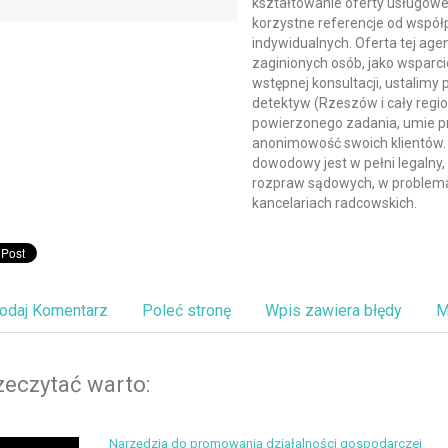
kształtowanie oferty usługowe
korzystne referencje od współp
indywidualnych. Oferta tej ag
zaginionych osób, jako wsparc
wstępnej konsultacji, ustalimy
detektyw (Rzeszów i cały regi
powierzonego zadania, umie p
anonimowość swoich klientów.
dowodowy jest w pełni legalny,
rozpraw sądowych, w problemat
kancelariach radcowskich.
odaj Komentarz
Poleć stronę
Wpis zawiera błędy
M
zeczytać warto:
Narzędzia do promowania działalności gospodarczej