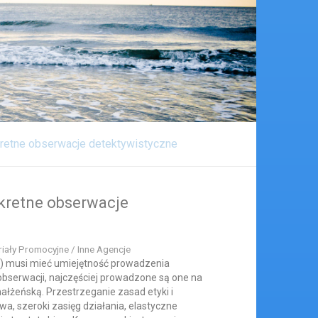
kretne obserwacje detektywistyczne
skretne obserwacje
riały Promocyjne / Inne Agencje
) musi mieć umiejętność prowadzenia
obserwacji, najczęściej prowadzone są one na
ałżeńską. Przestrzeganie zasad etyki i
a, szeroki zasięg działania, elastyczne