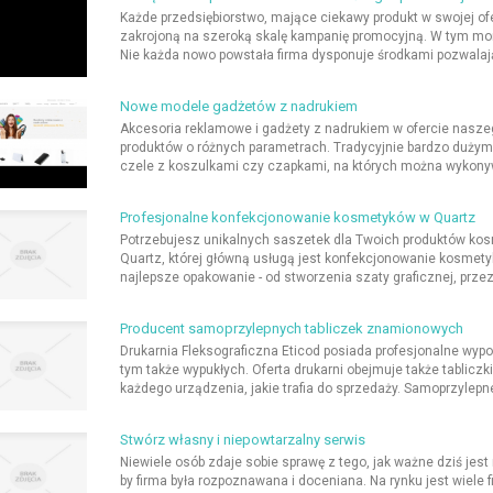
Każde przedsiębiorstwo, mające ciekawy produkt w swojej of
zakrojoną na szeroką skalę kampanię promocyjną. W tym mom
Nie każda nowo powstała firma dysponuje środkami pozwalaj
Nowe modele gadżetów z nadrukiem
Akcesoria reklamowe i gadżety z nadrukiem w ofercie nasze
produktów o różnych parametrach. Tradycyjnie bardzo dużym
czele z koszulkami czy czapkami, na których można wykonyw
Profesjonalne konfekcjonowanie kosmetyków w Quartz
Potrzebujesz unikalnych saszetek dla Twoich produktów kos
Quartz, której główną usługą jest konfekcjonowanie kosmetykó
najlepsze opakowanie - od stworzenia szaty graficznej, przez
Producent samoprzylepnych tabliczek znamionowych
Drukarnia Fleksograficzna Eticod posiada profesjonalne wyp
tym także wypukłych. Oferta drukarni obejmuje także tabli
każdego urządzenia, jakie trafia do sprzedaży. Samoprzylepn
Stwórz własny i niepowtarzalny serwis
Niewiele osób zdaje sobie sprawę z tego, jak ważne dziś jes
by firma była rozpoznawana i doceniana. Na rynku jest wiele f