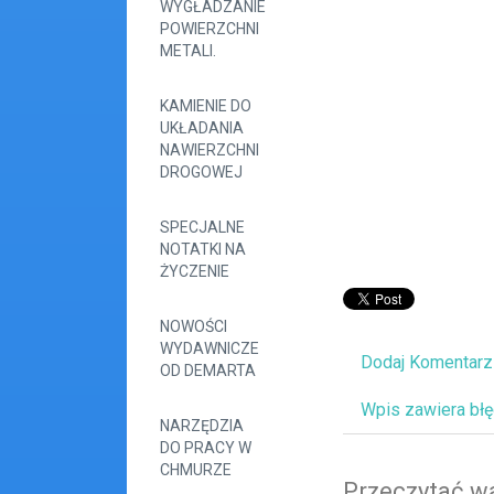
WYGŁADZANIE
POWIERZCHNI
METALI.
KAMIENIE DO
UKŁADANIA
NAWIERZCHNI
DROGOWEJ
SPECJALNE
NOTATKI NA
ŻYCZENIE
NOWOŚCI
WYDAWNICZE
Dodaj Komentarz
OD DEMARTA
Wpis zawiera bł
NARZĘDZIA
DO PRACY W
CHMURZE
Przeczytać wa