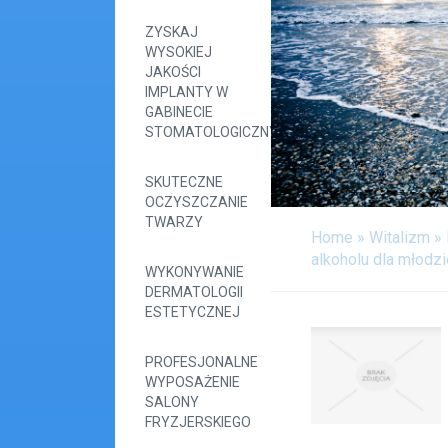
ZYSKAJ
WYSOKIEJ
JAKOŚCI
IMPLANTY W
GABINECIE
STOMATOLOGICZNYM
SKUTECZNE
OCZYSZCZANIE
TWARZY
Home
»
Witalizm
»
alkoholu dla młodz
WYKONYWANIE
DERMATOLOGII
ESTETYCZNEJ
PROFESJONALNE
WYPOSAŻENIE
SALONY
FRYZJERSKIEGO