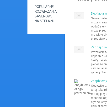
POPULARNE
ROZWIĄZANIA
Depilacja w
BASENOWE
Samodzielna
NA STELAŻU
może sprawi
oddać się w 
może przed
ma wiele ofe
przedstawia 
Zadbaj o s
Prezbiopia t
dopadnie ka
skóry... W 
pierwsze pr
czy zobaczy
gazetę. To c
Znajdziemy
Oczywiście,
tutaj taka 
A z tej prz
rabanne lady
słyszeliśmy 
dzisiaj bard