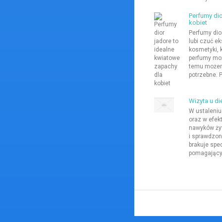
Perfumy dio
kobiet
Perfumy dior
lubi czuć ek
kosmetyki, k
perfumy moż
temu możemy
potrzebne. 
Wizyta u di
W ustaleniu
oraz w efek
nawyków ży
i sprawdzon
brakuje spe
pomagającyc