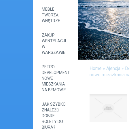
MEBLE
TWORZĄ
WNĘTRZE
ZAKUP
WENTYLACJI
W
WARSZAWIE
PETRO
Home
»
Ajencja
»
D
DEVELOPMENT
nowe mieszkania 
NOWE
MIESZKANIA
NA BEMOWIE
JAK SZYBKO
ZNALEŹĆ
DOBRE
ROLETY DO
BIURA?