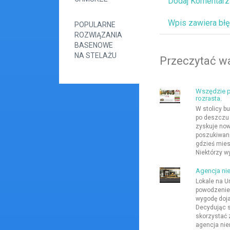
Dodaj Komentarz
Wpis zawiera bł
POPULARNE
ROZWIĄZANIA
BASENOWE
NA STELAŻU
Przeczytać wa
Wszędzie p
rozrasta.
W stolicy bu
po deszczu
zyskuje now
poszukiwani
gdzieś mies
Niektórzy w
Agencja ni
Lokale na U
powodzeniem
wygodę doj
Decydując s
skorzystać z
agencja nie