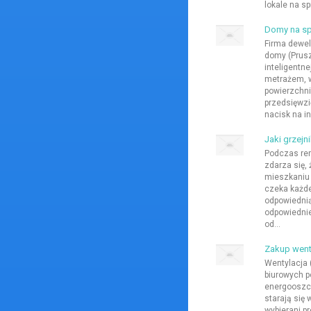
lokale na spr
Domy na sp
Firma dewe
domy (Prus
inteligentn
metrażem, 
powierzchni
przedsięwzi
nacisk na in
Jaki grzej
Podczas re
zdarza się,
mieszkaniu g
czeka każde
odpowiednią
odpowiednie 
od...
Zakup went
Wentylacja
biurowych 
energooszcz
starają się
wybierani p