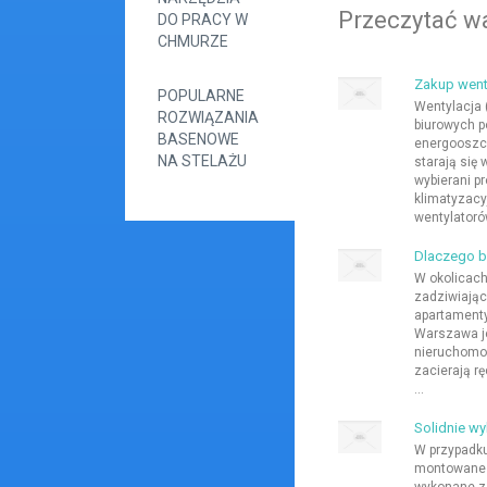
Przeczytać wa
DO PRACY W
CHMURZE
Zakup went
POPULARNE
Wentylacja
ROZWIĄZANIA
biurowych 
BASENOWE
energooszcz
NA STELAŻU
starają się
wybierani p
klimatyzacy
wentylatoró
Dlaczego bl
W okolicach
zadziwiając
apartamenty.
Warszawa je
nieruchomoś
zacierają r
...
Solidnie w
W przypadk
montowane s