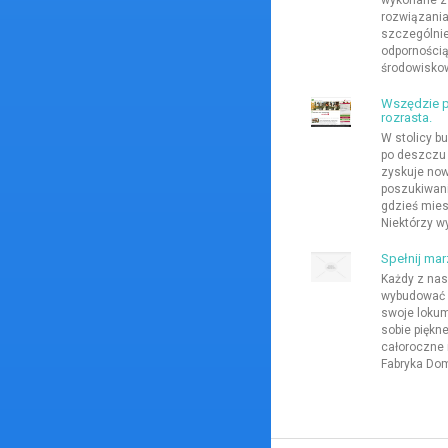
wykonane z 
rozwiązania
szczególni
odpornością
środowiskow
Wszędzie p
rozrasta.
W stolicy bu
po deszczu
zyskuje now
poszukiwani
gdzieś mies
Niektórzy w
Spełnij ma
Każdy z nas 
wybudować s
swoje lokum
sobie piękn
całoroczne 
Fabryka Dom