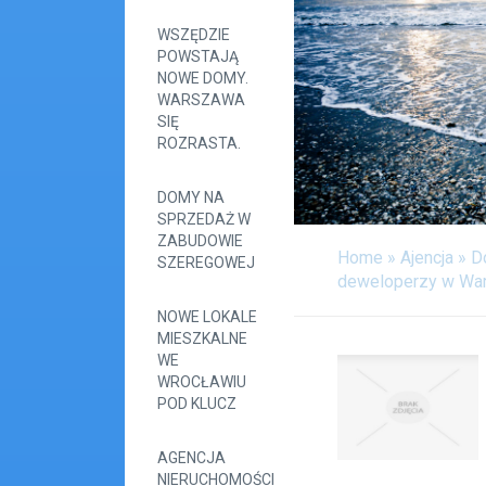
WSZĘDZIE
POWSTAJĄ
NOWE DOMY.
WARSZAWA
SIĘ
ROZRASTA.
DOMY NA
SPRZEDAŻ W
ZABUDOWIE
Home
»
Ajencja
»
D
SZEREGOWEJ
deweloperzy w Wa
NOWE LOKALE
MIESZKALNE
WE
WROCŁAWIU
POD KLUCZ
AGENCJA
NIERUCHOMOŚCI