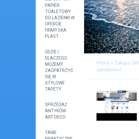
PAPIER
TOALETOWY
DO ŁAZIENKI W
OFERCIE
FIRMY EKA
PLAST
GDZIE I
DLACZEGO
Home
»
Zakupy Onl
MOŻEMY
sandałowy?
ZAOPATRZYĆ
SIĘ W
STYLOWE
TAPETY
SPRZEDAŻ
ANTYKÓW
ART DECO
TANIE
PRAKTYCZNE