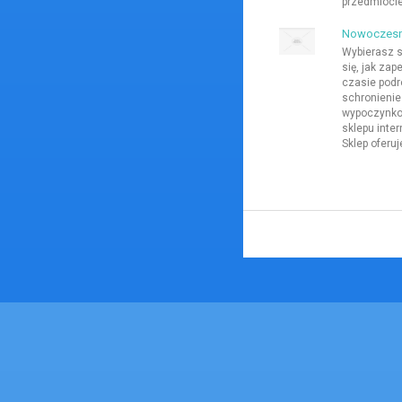
przedmiocie
Nowoczesne
Wybierasz 
się, jak za
czasie pod
schronienie
wypoczynko
sklepu inte
Sklep oferuje