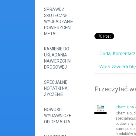
SPRAWDŹ
SKUTECZNE
WYGŁADZANIE
POWIERZCHNI
METALI.
KAMIENIE DO
Dodaj Komentarz
UKŁADANIA
NAWIERZCHNI
Wpis zawiera bł
DROGOWEJ
SPECJALNE
Przeczytać wa
NOTATKI NA
ŻYCZENIE
Chemia na 
NOWOŚCI
Chemia bud
WYDAWNICZE
specjalnośc
OD DEMARTA
budowlanymi
samopoziomu
produktów 