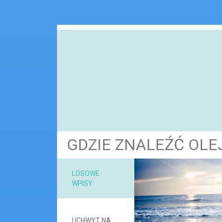
GDZIE ZNALEŹĆ OL
NARZ
LOSOWE
WPISY:
MAT
UCHWYT NA