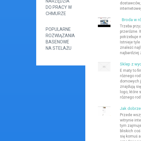
NARZĘDZIA
dostawców, 
DO PRACY W
internetowe
CHMURZE
Broda w r
Trzeba przy
POPULARNE
przeróżne. 
ROZWIĄZANIA
potrzebuje m
BASENOWE
Istnieje ty
znaleźć najl
NA STELAŻU
najbardziej 
Sklep z wy
E maty to fi
różnego ro
domowych ja
znajdują si
logo, które 
różnego rodz
Jak dobrze
Przede wszy
witrynie in
tym zajmuje
bliskich co
się komuś a