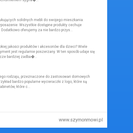
ukujących solidnych mebli do swojego mieszkania.
posażenie. Wszystkie dostępne produkty cechuje
Dodatkowo oferujemy za nie bardzo przys...
iej jakości produktów i akcesoriów dla dzieci? Wiele
yment jest regularnie poszerzany. W ten sposób udaje się
zcze bardziej zadba�...
różnego rodzaju, przeznaczone do zastosowań domowych
rzykład bardzo popularne wycieraczki z logo, które są
binetów, które c...
www.szymonmowi.pl