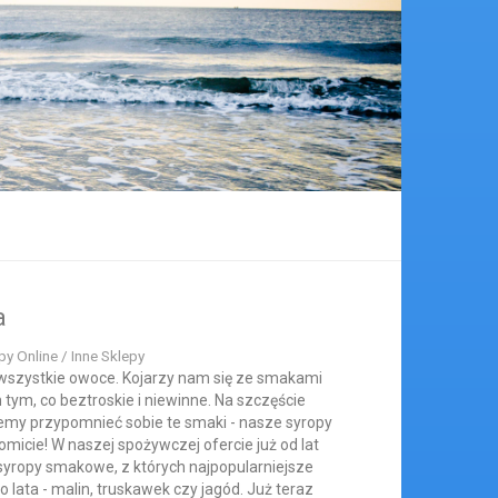
a
y Online / Inne Sklepy
ą wszystkie owoce. Kojarzy nam się ze smakami
tym, co beztroskie i niewinne. Na szczęście
emy przypomnieć sobie te smaki - nasze syropy
cie! W naszej spożywczej ofercie już od lat
syropy smakowe, z których najpopularniejsze
lata - malin, truskawek czy jagód. Już teraz