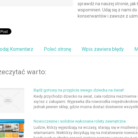
sprawdź na naszej stronie, ja
wspomnień. Udaj się z nami do 
konserwantów i zawsze z uśm
odaj Komentarz
Poleć stronę
Wpis zawiera błędy
M
zeczytać warto:
Bądź gotowy na przyjście swego dziecka na świat!
Kiedy przychodzi dziecko na świat, cała rodzina niezmiernie
się też z zakupami. Wyprawka dla noworodka niejednokrotnie 
jednak pewien sklep, gdzie można dostać dosłownie wszystko
Nowoczesne i solidnie wykonane rolety zewnętrzne
Ludzie, którzy wyjeżdżają na wczasy, starają się w możliwi
włamaniami. Niektórzy decydują się na instalowanie nowoc
każdy ruch w obrębie posesji zostaje nagrany i wiąże się z 