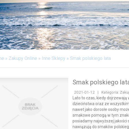
FABRYKACJA
ODPOCZYNEK
WITALIZM
WEB
KONTAKT
me
»
Zakupy Online
»
Inne Sklepy
»
Smak polskiego lata
Smak polskiego lat
2021-01-12
|
Kategoria: Zakup
Lato to czas, kiedy dojrzewaj
dzieciństwa oraz ze wszystkim 
nawet jako dorosłe osoby moż
smakowe pomogą w tym znakomi
posiadamy najwyższej jakości 
nawiązują do smaków polskiego 