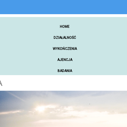
HOME
DZIAŁALNOŚĆ
WYKOŃCZENIA
AJENCJA
BADANIA
A
ZAKUPY ONLINE
NARZĘDZIA WARSZTATOWE
SAMOCHODY
MATERIAŁY PROMOCYJNE
REKREACJA