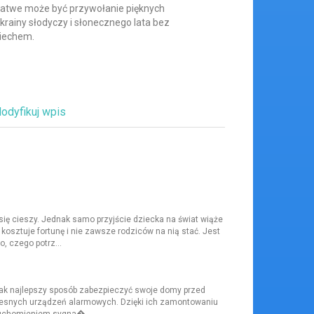
k łatwe może być przywołanie pięknych
krainy słodyczy i słonecznego lata bez
iechem.
odyfikuj wpis
 się cieszy. Jednak samo przyjście dziecka na świat wiąże
kosztuje fortunę i nie zawsze rodziców na nią stać. Jest
, czego potrz...
e jak najlepszy sposób zabezpieczyć swoje domy przed
zesnych urządzeń alarmowych. Dzięki ich zamontowaniu
uruchomieniem sygna�...