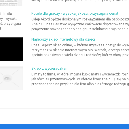
Fotele dla graczy - wysoka jakość, przystępna cena!
Sklep Akord będzie doskonałym rozwiązaniem dla osób posz
Znajdą u nas Państwo wyłącznie całkowicie dopracowane wy
połączenie nowoczesnego designu z solidnością wykonania. 
Najlepszy sklep internetowy dla dzieci
Poszukujesz sklep online, w którym uzyskasz dostęp do wysok
otrzymasz w sklepie internetowym MojSkarbek, którego asort
spełnić oczekiwania wielu dzieci i rodziców, którzy chcą jes
Sklep z wycieraczkami
E maty to firma, w której można kupić maty i wycieraczki 
jak również przemysłowych. W ofercie firmy znajdują się na p
przeznaczone na przykład dla firm albo dla różnego rodzaju ga