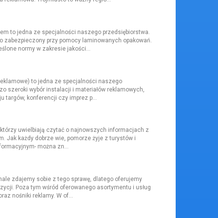
m to jedna ze specjalności naszego przedsiębiorstwa.
nio zabezpieczony przy pomocy laminowanych opakowań.
ślone normy w zakresie jakości...
reklamowe) to jedna ze specjalności naszego
zo szeroki wybór instalacji i materiałów reklamowych,
 targów, konferencji czy imprez p...
którzy uwielbiają czytać o najnowszych informacjach z
m. Jak każdy dobrze wie, pomorze żyje z turystów i
nformacyjnym- można zn...
ale zdajemy sobie z tego sprawę, dlatego oferujemy
pozycji. Poza tym wśród oferowanego asortymentu i usług
raz nośniki reklamy. W of...