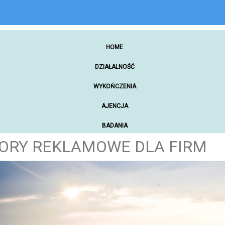
HOME
DZIAŁALNOŚĆ
WYKOŃCZENIA
AJENCJA
BADANIA
ORY REKLAMOWE DLA FIRM
ZAKUPY ONLINE
NARZĘDZIA WARSZTATOWE
SAMOCHODY
MATERIAŁY PROMOCYJNE
REKREACJA