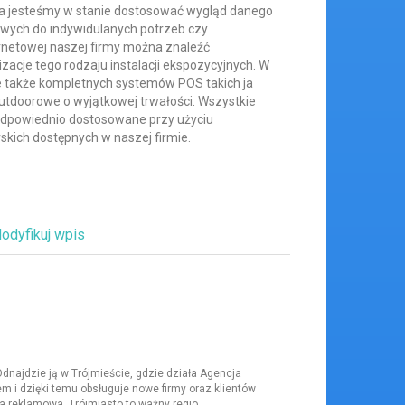
ta jesteśmy w stanie dostosować wygląd danego
wych do indywidulanych potrzeb czy
ernetowej naszej firmy można znaleźć
izacje tego rodzaju instalacji ekspozycyjnych. W
je także kompletnych systemów POS takich ja
utdoorowe o wyjątkowej trwałości. Wszystkie
dpowiednio dostosowane przy użyciu
kich dostępnych w naszej firmie.
odyfikuj wpis
dnajdzie ją w Trójmieście, gdzie działa Agencja
 i dzięki temu obsługuje nowe firmy oraz klientów
 reklamowa. Trójmiasto to ważny regio...