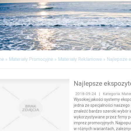
FABRYKACJA
ODPOCZYNEK
WITALIZM
WEB
KONTAKT
me
»
Materiały Promocyjne
»
Materiały Reklamowe
»
Najlepsze e
Najlepsze ekspozyt
2018-09-24
|
Kategoria: Mate
Wysokiej jakości systemy eksp
jedna ze specjalności naszego
znaleźć bardzo szeroki wybór i
wykorzystywane przez firmy po
imprez promocyjnych. Najpopu
w różnych wariantach, zależnyc