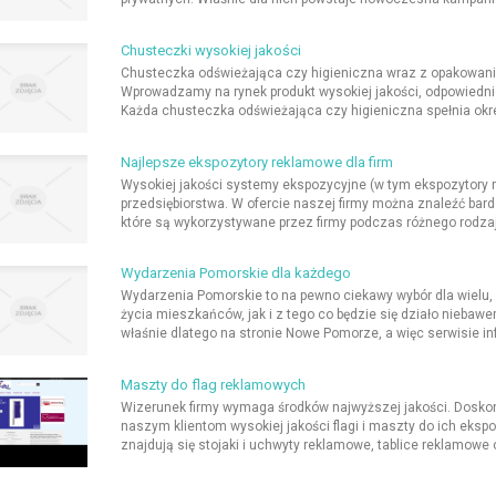
Chusteczki wysokiej jakości
Chusteczka odświeżająca czy higieniczna wraz z opakowanie
Wprowadzamy na rynek produkt wysokiej jakości, odpowied
Każda chusteczka odświeżająca czy higieniczna spełnia okre
Najlepsze ekspozytory reklamowe dla firm
Wysokiej jakości systemy ekspozycyjne (w tym ekspozytory 
przedsiębiorstwa. W ofercie naszej firmy można znaleźć bard
które są wykorzystywane przez firmy podczas różnego rodzaju
Wydarzenia Pomorskie dla każdego
Wydarzenia Pomorskie to na pewno ciekawy wybór dla wielu, 
życia mieszkańców, jak i z tego co będzie się działo niebawe
właśnie dlatego na stronie Nowe Pomorze, a więc serwisie i
Maszty do flag reklamowych
Wizerunek firmy wymaga środków najwyższej jakości. Doskon
naszym klientom wysokiej jakości flagi i maszty do ich eks
znajdują się stojaki i uchwyty reklamowe, tablice reklamowe o