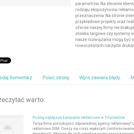
parametrów. Na zlecenie klien
rodzaju ekspozytorów reklamo
przeznaczenia. Na stronie int
przykładowe projekty oraz real
ofercie naszej firmy nie braku
stoiska targowe czy systemy o
nasze rozwiązania mogą być o
nowoczesnych narzędzi drukars
odaj Komentarz
Poleć stronę
Wpis zawiera błędy
M
zeczytać warto:
Poznaj najlepsze kampanie reklamowe w Trójmieście
Twoja firma poszukujesz odpowiedniej agencji reklamowej? O
reklamowa SGM. Cieszy się coraz większym zainteresowaniem
prywatnych. Właśnie dla nich powstaje nowoczesna kampania